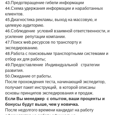
43.Предотвращение гибели информации
44.Схема удержания информации и наработанных
клиентов.
45.Диагностика рекламы, выход на массовую, и
целевую аудиторию.
46.Соблюдение условий взаимной ответственности, и
усиление репутации компании.
47.Поиск web.ресурсов по транспорту и
экспедированию.
48.Работа с поисковыми транспортными системами и
отбор их для работы;
49.Предоставление Индивидуальной стратегии
развития.
50.Ожидание от работы.
После прохождения теста, начинающий экспедитор,
получает пакет инструкций, в которой описаны
основы принципов экспедирования и продаж.
Если Вы менеджер с опытом, ваши проценты и
Разместить транспорт для поиска груза
Узнать стоимость перевозки
бонусы будут выше, чем у новичка.
После недолгого времени кандидат на работу
Страна загрузки
Страна загрузки