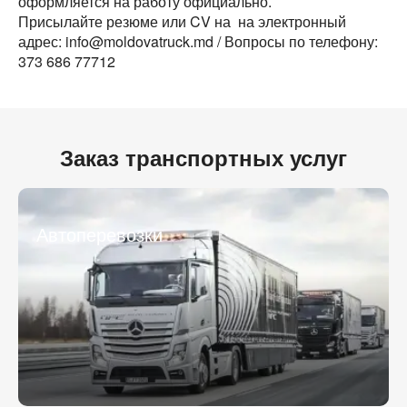
оформляется на работу официально.
Присылайте резюме или CV на на электронный
Город загрузки
Город загрузки
адрес: info@moldovatruck.md / Вопросы по телефону:
373 686 77712
Страна выгрузки
Страна выгрузки
Город выгрузки
Город выгрузки
Заказ транспортных услуг
Тип транспорта
Наименование груза
Свободен с
Дата погрузки
Автоперевозки
Вес груза (т)
Тип транспорта
Вес груза (т)
Объем груза
Объем груза
Компания