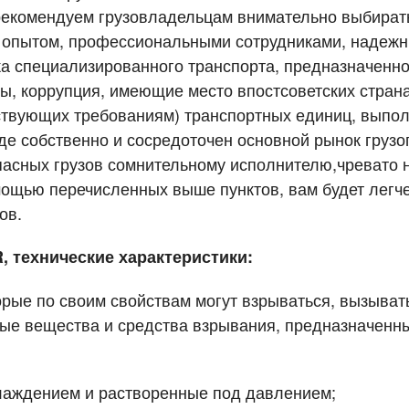
рекомендуем грузовладельцам внимательно выбирать
 опытом, профессиональными сотрудниками, надеж
тка специализированного транспорта, предназначенн
, коррупция, имеющие место впостсоветских странах
ствующих требованиям) транспортных единиц, выпол
,где собственно и сосредоточен основной рынок груз
асных грузов сомнительному исполнителю,чревато не
ощью перечисленных выше пунктов, вам будет легче
ки
поиска груза
ов.
род загрузки
род загрузки
Страна выгрузки
Страна выгрузки
, технические характеристики:
ые по своим свойствам могут взрываться, вызывать
та погрузки
ободен с
Тип транспорта
Вес груза (т)
ые вещества и средства взрывания, предназначенн
нтактное лицо
нтактное лицо
Контактный телефон
Контактный телефон
лаждением и растворенные под давлением;