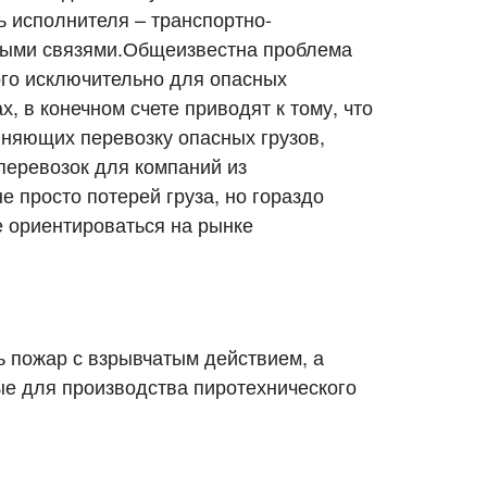
 исполнителя – транспортно-
ными связями.Общеизвестна проблема
ого исключительно для опасных
, в конечном счете приводят к тому, что
няющих перевозку опасных грузов,
оперевозок для компаний из
 просто потерей груза, но гораздо
 ориентироваться на рынке
Город выгрузки
Город выгрузки
 пожар с взрывчатым действием, а
Вес груза (т)
Объем груза
ые для производства пиротехнического
E-mail
E-mail