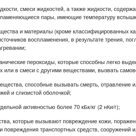
бработку персональных данных.
бработку персональных данных.
ости, смеси жидкостей, а также жидкости, содерж
пламеняющиеся пары, имеющие температуру вспышки
ства и материалы (кроме классифицированных как
 источников воспламенения, в результате трения, п
агревании;
нические пероксиды, которые способны легко выдел
ях или в смеси с другими веществами, вызвать само
щества, способные вызывать смерть, отравление и
жей и слизистой оболочкой;
льной активностью более 70 кБк/кг (2 нКи/г);
тва, которые вызывают повреждение кожи, поражени
и повреждения транспортных средств, сооружений ил