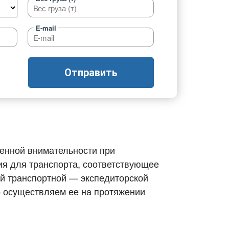
Добавить транспорт
E-mail
Все типы транспорта
Авто транспорт
Отправить
Морской транспорт
Ж.Д. транспорт
Авиа транспорт
Транспорт для сборных грузов
шенной внимательности при
ия для транспорта, соответствующее
й транспортной — экспедиторской
о осуществляем ее на протяжении