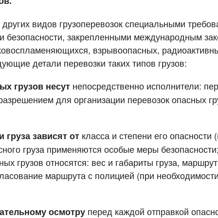
ов.
 перевозки грузов
т других видов грузоперевозок специальными требов
и безопасности, закрепленными международным зак
ковоспламеняющихся, взрывоопасных, радиоактивны
ующие детали перевозки таких типов грузов:
непосредственно исполнители: пер
ых грузов несут
азрешением для организации перевозок опасных гру
класса и степени его опасности 
и груза зависят от
сного груза применяются особые меры безопасности
ых грузов относятся: вес и габариты груза, маршру
гласование маршрута с полицией (при необходимост
перед каждой отправкой опасно
щательному осмотру