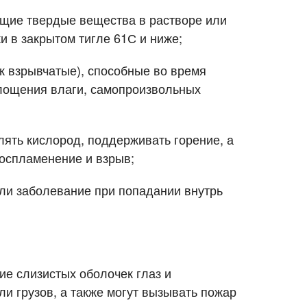
Отправить
Отправить
ащие твердые вещества в растворе или
 в закрытом тигле 61С и ниже;
 взрывчатые), способные во время
оглощения влаги, самопроизвольных
ять кислород, поддерживать горение, а
воспламенение и взрыв;
ли заболевание при попадании внутрь
е слизистых оболочек глаз и
и грузов, а также могут вызывать пожар