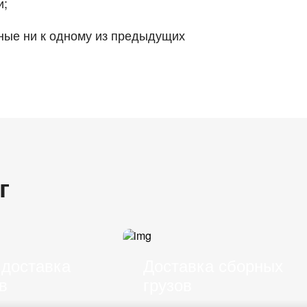
и;
ные ни к одному из предыдущих
г
 доставка
Доставка сборных
в
грузов