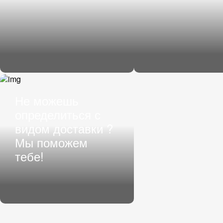
Не можешь
определиться с
видом доставки ?
Мы поможем
тебе!