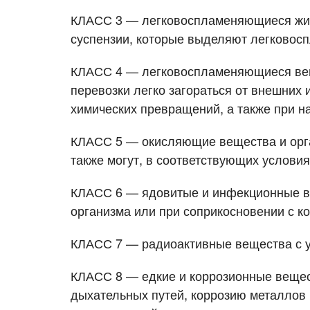
Отправляя заявку, вы соглашаетесь на о
Отправляя заявку, вы соглашаетесь на о
КЛАСС 3 — легковоспламеняющиеся жидк
* - обязательное поле
* - обязательное поле
суспензии, которые выделяют легковос
КЛАСС 4 — легковоспламеняющиеся веще
перевозки легко загораться от внешних
химических превращений, а также при н
КЛАСС 5 — окисляющие вещества и орга
также могут, в соответствующих услови
КЛАСС 6 — ядовитые и инфекционные ве
организма или при соприкосновении с ко
КЛАСС 7 — радиоактивные вещества с уде
КЛАСС 8 — едкие и коррозионные вещес
дыхательных путей, коррозию металлов 