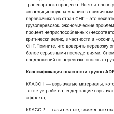
транспортного процесса. Настоятельно 
экспедиционную компанию с приличным
перевозчиков из стран СНГ – это нехва
грузоперевозок. Экономические проблемы
процент неприспособленных (несоответ
критически велик, в частности в России
СНГ.Помните, что доверять перевозку оп
более серьезными последствиями. Спом
Узнать стоимость перевоз
Разместить транспорт для 
предложений по перевозке опасных груз
Страна загрузки
Страна загрузки
Го
Го
Классификация опасности грузов ADR
КЛАСС 1 — взрывчатые материалы, котор
Наименование груза
Тип транспорта
Да
Св
также устройства, содержащие взрывчат
эффекта;
Объем груза
Компания
Ко
Ко
КЛАСС 2 — газы сжатые, сжиженные ох