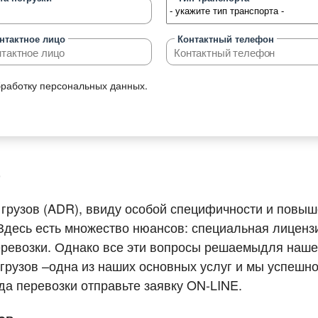
 грузоперевозок
нтактное лицо
Контактный телефон
 перевозок
возка сборных грузов
бработку персональных данных.
возка опасных грузов
возка объёмных и негабаритных
ов,
)
возка грузов рефрижераторами
возка сыпучих и жидких грузов
грузов (ADR), ввиду особой специфичности и повы
 Здесь есть множество нюансов: специальная лиценз
возка автомобилей
еревозки. Однако все эти вопросы решаемыдля наше
возка зерна
 грузов –одна из наших основных услуг и мы успешн
возка спецтехники
да перевозки отправьте заявку ON-LINE.
знодорожные грузоперевозки