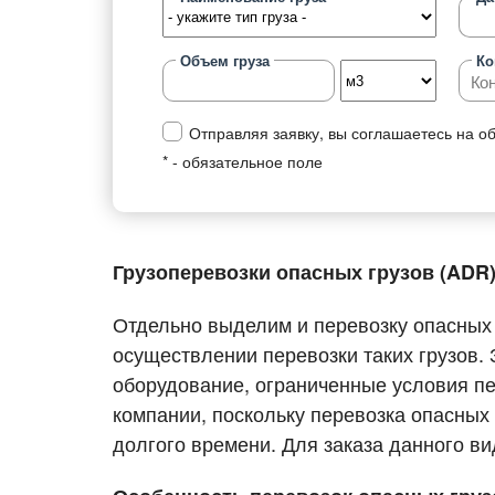
Перевозки товарных груп
Типы
Объем груза
Ко
Правильная перевозка продуктов
Типы
питания
Пере
Отправляя заявку, вы соглашаетесь на о
Перевозка лекарств
* - обязательное поле
Пере
Перевозка стройматериалов
Пере
Перевозка мебели
груз
Грузоперевозки опасных грузов (ADR
Перевозки одежды и обуви
Пере
Перевозки запчастей
Пере
Отдельно выделим и перевозку опасных 
осуществлении перевозки таких грузов.
Перевозка оборудования
Пере
оборудование, ограниченные условия п
Перевозки бумаги
Пере
компании, поскольку перевозка опасных
Перевозка бытовой химии
Пере
долгого времени. Для заказа данного ви
Перевозка домашних вещей
Желе