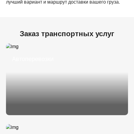
лучший вариант и маршрут доставки вашего груза.
Заказ транспортных услуг
Автоперевозки
Разместить транспорт для поиска груза
Узнать стоимость перевозки
Страна загрузки
Страна загрузки
Город загрузки