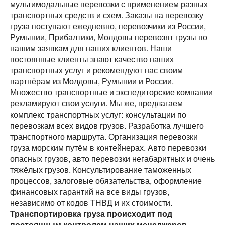
мультимодальные перевозки с применением разных
транспортных средств и схем. Заказы на перевозку
груза поступают ежедневно, перевозчики из России,
Румынии, Прибалтики, Молдовы перевозят грузы по
нашим заявкам для наших клиентов. Наши
постоянные клиенты знают качество наших
транспортных услуг и рекомендуют нас своим
партнёрам из Молдовы, Румынии и России.
Множество транспортные и экспедиторские компании
рекламируют свои услуги. Мы же, предлагаем
Разместить транспорт для поиска груза
комплекс транспортных услуг: консультации по
Узнать стоимость перевозки
перевозкам всех видов грузов. Разработка лучшего
Страна загрузки
Страна загрузки
транспортного маршрута. Организация перевозки
груза морским путём в контейнерах. Авто перевозки
Город загрузки
Город загрузки
опасных грузов, авто перевозки негабаритных и очень
тяжёлых грузов. Консультирование таможенных
Страна выгрузки
процессов, залоговые обязательства, оформление
Страна выгрузки
финансовых гарантий на все виды грузов,
Город выгрузки
независимо от кодов ТНВД и их стоимости.
Город выгрузки
Транспортировка груза происходит под
постоянным контролем наших менеджеров,