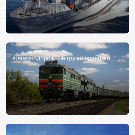
E-mail
E-mail
Отправляя заявку, вы соглашаетесь на обработку
Отправляя заявку, вы соглашаетесь на обработку
персональных данных.
персональных данных.
* - обязательное поле
* - обязательное поле
Железнодорожные грузоперевозки
Отправить
Отправить