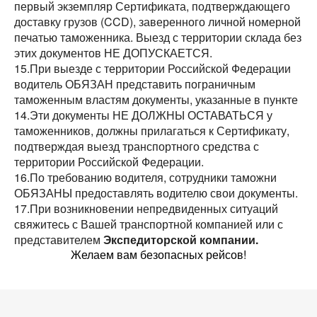
первый экземпляр Сертификата, подтверждающего
доставку грузов (CCD), заверенного личной номерной
печатью таможенника. Выезд с территории склада без
этих документов НЕ ДОПУСКАЕТСЯ.
15.При выезде с территории Российской Федерации
водитель ОБЯЗАН представить пограничным
таможенным властям документы, указанные в пункте
14.Эти документы НЕ ДОЛЖНЫ ОСТАВАТЬСЯ у
таможенников, должны прилагаться к Сертификату,
подтверждая выезд транспортного средства с
территории Российской Федерации.
16.По требованию водителя, сотрудники таможни
ОБЯЗАНЫ предоставлять водителю свои документы.
17.При возникновении непредвиденных ситуаций
Разместить транспорт для поиска груза
свяжитесь с Вашей транспортной компанией или с
Узнать стоимость перевозки
представителем
Экспедиторской компании.
Страна загрузки
Страна загрузки
Желаем вам безопасных рейсов!
Город загрузки
Город загрузки
Страна выгрузки