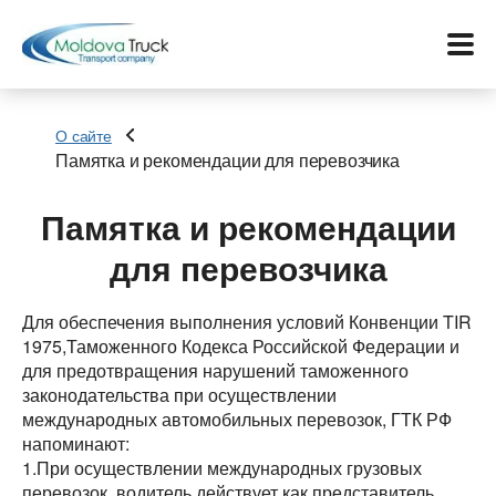
О сайте
Памятка и рекомендации для перевозчика
Меню
Памятка и рекомендации
Перевозки
для перевозчика
Услуги
Для обеспечения выполнения условий Конвенции TIR
1975,Таможенного Кодекса Российской Федерации и
Контакты
для предотвращения нарушений таможенного
законодательства при осуществлении
Биржа
международных автомобильных перевозок, ГТК РФ
напоминают:
1.При осуществлении международных грузовых
Язык:
перевозок, водитель действует как представитель