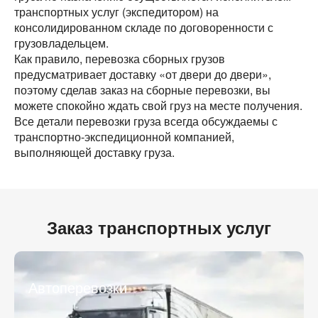
транспортных услуг (экспедитором) на
Объем груза
Компания
консолидированном складе по договоренности с
грузовладельцем.
Контактное лицо
Как правило, перевозка сборных грузов
Контактное лицо
предусматривает доставку «от двери до двери»,
поэтому сделав заказ на сборные перевозки, вы
Контактный телефон
Контактный телефон
можете спокойно ждать свой груз на месте получения.
Все детали перевозки груза всегда обсуждаемы с
транспортно-экспедиционной компанией,
E-mail
E-mail
выполняющей доставку груза.
Отправляя заявку, вы соглашаетесь на обработку
Отправляя заявку, вы соглашаетесь на обработку
персональных данных.
персональных данных.
Заказ транспортных услуг
* - обязательное поле
* - обязательное поле
Отправить
Отправить
Автоперевозки