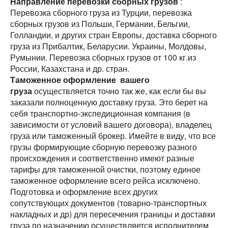
Направление перевозки сборных грузов
:
Разместить транспорт для поиска груза
Перевозка сборного груза из Турции, перевозка
Узнать стоимость перевозки
сборных грузов из Польши, Германии, Бельгии,
Страна загрузки
Страна загрузки
Голландии, и других стран Европы, доставка сборного
груза из Прибалтик, Беларусии. Украины, Молдовы,
Город загрузки
Город загрузки
Румынии. Перевозка сборных грузов от 100 кг.из
России, Казахстана и др. стран.
Страна выгрузки
Таможенное оформление вашего
Страна выгрузки
груза
осуществляется точно так же, как если бы вы
Город выгрузки
заказали полноценную доставку груза. Это берет на
Город выгрузки
себя транспортно-экспедиционная компания (в
зависимости от условий вашего договора), владелец
Тип транспорта
Наименование груза
груза или таможенный брокер. Имейте в виду, что все
грузы формирующие сборную перевозку разного
Свободен с
Дата погрузки
происхождения и соответственно имеют разные
тарифы для таможенной очистки, поэтому единое
таможенное оформление всего рейса исключено.
Вес груза (т)
Тип транспорта
Подготовка и оформление всех других
сопутствующих документов (товарно-транспортных
Вес груза (т)
Объем груза
накладных и др) для пересечения границы и доставки
груза по назначению осуществляется исполнителем