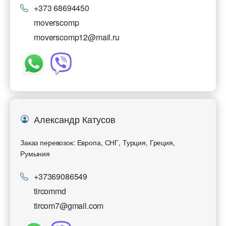
+373 68694450
moverscomp
moverscomp12@mail.ru
Александр Катусов
Заказ перевозок: Европа, СНГ, Турция, Греция,
Румыния
+37369086549
tircommd
tircom7@gmail.com