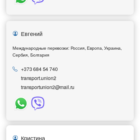
Евгений
Международные перевозки: Россия, Европа, Украина,
Сербия, Болгария
+373 684 54 740
transport.union2
transportunion2@mail.ru
Разместить транспорт для поиска груза
Узнать стоимость перевозки
Страна загрузки
Страна загрузки
Город загрузки
Город загрузки
Страна выгрузки
Страна выгрузки
Кристина