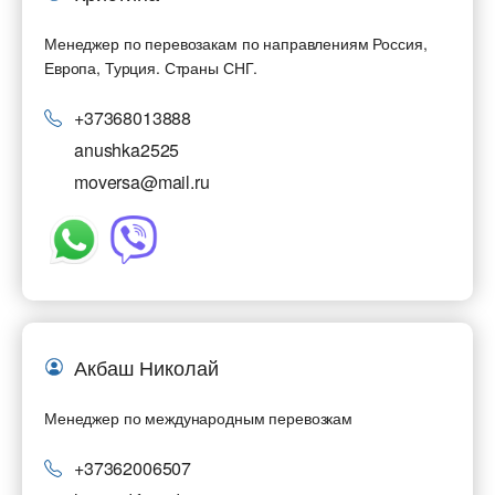
Город выгрузки
Город выгрузки
Менеджер по перевозакам по направлениям Россия,
Европа, Турция. Страны СНГ.
Тип транспорта
Наименование груза
+37368013888
Свободен с
Дата погрузки
anushka2525
moversa@mail.ru
Вес груза (т)
Тип транспорта
Вес груза (т)
Объем груза
Объем груза
Компания
Акбаш Николай
Контактное лицо
Контактное лицо
Менеджер по международным перевозкам
Контактный телефон
Контактный телефон
+37362006507