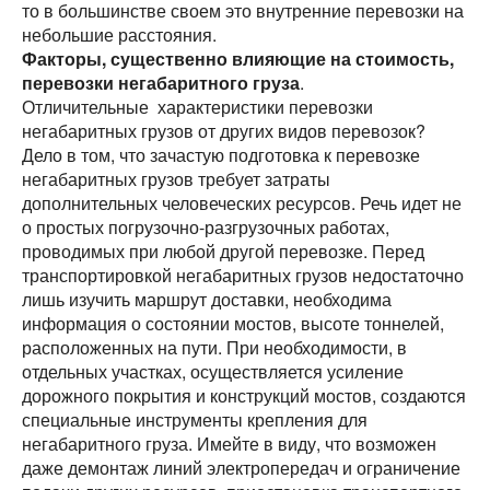
то в большинстве своем это внутренние перевозки на
Страна загрузки
Страна загрузки
небольшие расстояния.
Факторы, существенно влияющие на стоимость,
Город загрузки
Город загрузки
перевозки негабаритного груза
.
Отличительные характеристики перевозки
Страна выгрузки
Страна выгрузки
негабаритных грузов от других видов перевозок?
Дело в том, что зачастую подготовка к перевозке
Город выгрузки
негабаритных грузов требует затраты
Город выгрузки
дополнительных человеческих ресурсов. Речь идет не
Тип транспорта
о простых погрузочно-разгрузочных работах,
Наименование груза
проводимых при любой другой перевозке. Перед
транспортировкой негабаритных грузов недостаточно
Свободен с
Дата погрузки
лишь изучить маршрут доставки, необходима
информация о состоянии мостов, высоте тоннелей,
Вес груза (т)
расположенных на пути. При необходимости, в
Тип транспорта
отдельных участках, осуществляется усиление
дорожного покрытия и конструкций мостов, создаются
Вес груза (т)
Объем груза
специальные инструменты крепления для
негабаритного груза. Имейте в виду, что возможен
даже демонтаж линий электропередач и ограничение
Объем груза
Компания