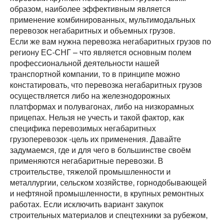
образом, наиболее эффективным является
применение комбинированных, мультимодальных
перевозок негабаритных и объемных грузов.
Если же вам нужна перевозка негабаритных грузов по
региону ЕС-СНГ – что является основным полем
профессиональной деятельности нашей
транспортной компании, то в принципе можно
констатировать, что перевозка негабаритных грузов
осуществляется либо на железнодорожных
платформах и полувагонах, либо на низкорамных
прицепах. Нельзя не учесть и такой фактор, как
специфика перевозимых негабаритных
грузоперевозок -цель их применения. Давайте
задумаемся, где и для чего в большинстве своём
применяются негабаритные перевозки. В
строительстве, тяжелой промышленности и
металлургии, сельском хозяйстве, горнодобывающей
и нефтяной промышленности, в крупных ремонтных
работах. Если исключить вариант закупок
Разместить транспорт для поиска груза
Узнать стоимость перевозки
строительных материалов и спецтехники за рубежом,