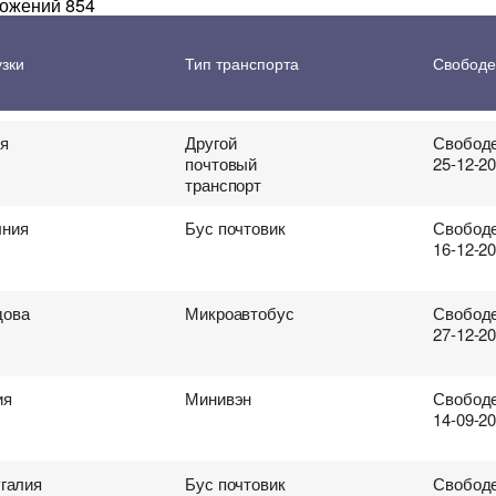
ложений 854
 перевозки грузов
ия
Другой
Свободе
узки
Тип транспорта
Свободе
почтовый
25-12-2
транспорт
ия
Другой
Свободе
почтовый
25-12-2
транспорт
ния
Бус почтовик
Свободе
16-12-2
ова
Микроавтобус
Свободе
27-12-2
ия
Минивэн
Свободе
14-09-2
галия
Бус почтовик
Свободе