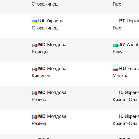
Сторожинец
Faro
UA
Украина
PT
Порту
Сторожинец
Faro
MD
Молдова
AZ
Азер
Единцы
Баку
MD
Молдова
RU
Росс
Кишинев
Москва
MD
Молдова
IL
Израи
Резина
Кирьят-Оно
MD
Молдова
IL
Израи
Резина
Кирьят-Оно