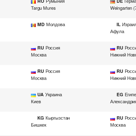
RO
Румыния
DE
Герм
Targu Mures
Weingarten (
MD
Молдова
IL
Израи
Афула
RU
Россия
RU
Росс
Москва
Нижний Нов
RU
Россия
RU
Росс
Москва
Нижний Нов
UA
Украина
EG
Егип
Киев
Александри
KG
Кыргызстан
RU
Росс
Бишкек
Москва
Добавить груз для автопе
Добавить транспорт для а
Узнать стоимость перевоз
Разместить транспорт для 