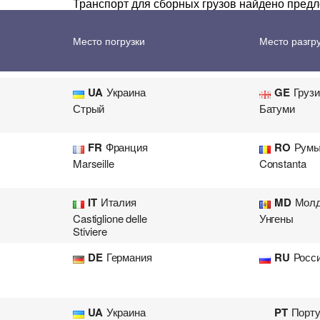
Транспорт для сборных грузов найдено пред
Перевозка цветов
Авиа
UA
Украина
GE
Груз
Место погрузки
Место разгр
Стрый
Батуми
UA
Украина
GE
Груз
Стрый
Батуми
FR
Франция
RO
Румы
Marseille
Constanta
IT
Италия
MD
Молд
Castiglione delle
Унгены
Stiviere
DE
Германия
RU
Росс
UA
Украина
PT
Порту