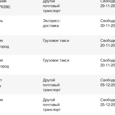
ания
Другой
Свободе
почтовый
29-11-2
76356)
транспорт
ль
Экспресс-
Свободе
доставка
30-11-2
ия
Грузовое такси
Свободе
20-11-2
город
ия
Грузовое такси
Свободе
20-11-2
город
ет
Другой
Свободе
почтовый
05-12-2
я
транспорт
ия
Другой
Свободе
почтовый
25-12-2
ревозок
втоперевозок
ки
поиска груза
транспорт