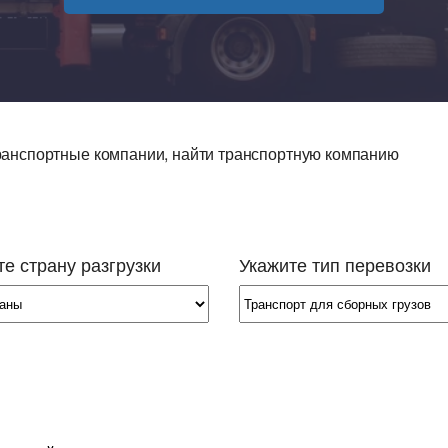
 грузоперевозок
 перевозок
возка сборных грузов
транспортные компании, найти транспортную компанию
возка опасных грузов
возка объёмных и негабаритных
ов,
возка грузов рефрижераторами
е страну разгрузки
Укажите тип перевозки
возка сыпучих и жидких грузов
возка автомобилей
возка зерна
возка спецтехники
знодорожные грузоперевозки