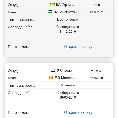
Откуда
UA
Украина
Киев
Куда
UZ
Узбекистан
Ташкент
Тип транспорта
Бус почтовик
Свободен с/по
Свободен с/по
31-12-2019
Открыть заявку
Перевозчики
Откуда
GR
Греция
Athens
Куда
MD
Молдова
Кишинев
Тип транспорта
Минивэн
Свободен с/по
Свободен с/по
18-06-2019
Открыть заявку
Перевозчики