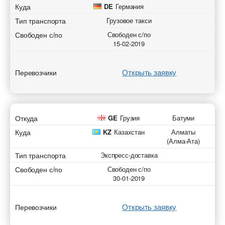
Куда
DE
Германия
Тип транспорта
Грузовое такси
Отправить
Отправить
Отправить
Отправить
Свободен с/по
Свободен с/по
15-02-2019
Открыть заявку
Перевозчики
Откуда
GE
Грузия
Батуми
Куда
KZ
Казахстан
Алматы
(Алма-Ата)
Тип транспорта
Экспресс-доставка
Свободен с/по
Свободен с/по
30-01-2019
Открыть заявку
Перевозчики