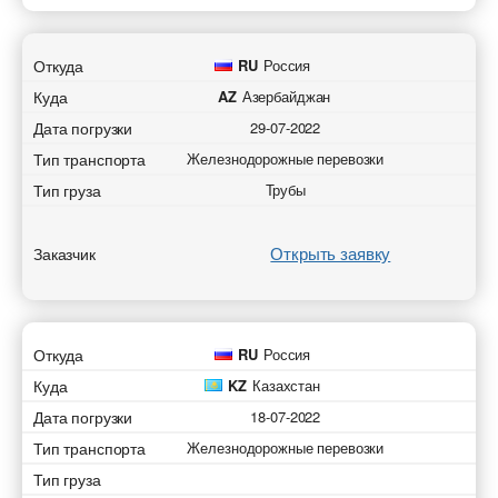
Откуда
RU
Россия
Куда
AZ
Азербайджан
Дата погрузки
29-07-2022
Добавить транспорт для Ж.Д. перевозок
Добавить груз для Ж.Д. перевозок
Разместить транспорт для поиска груза
Узнать стоимость перевозки
Тип транспорта
Железнодорожные перевозки
Страна загрузки
Страна загрузки
Страна загрузки
Тип груза
Трубы
Страна загрузки
Станция отправки
Станция отправки
Город загрузки
Город загрузки
Открыть заявку
Заказчик
Страна выгрузки
Страна выгрузки
Страна выгрузки
Страна выгрузки
Станция назначения
Город выгрузки
Станция назначения
Город выгрузки
Откуда
RU
Россия
Куда
KZ
Казахстан
Тип транспорта
Наименование груза
Свободен с
Дата погрузки
18-07-2022
Наименование груза
Тип транспорта
Железнодорожные перевозки
Свободен с
Дата погрузки
Вес груза (т)
Тип вагона
Тип груза