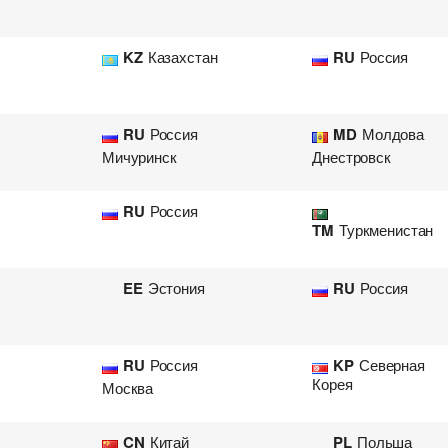
KZ
Казахстан
RU
Россия
RU
Россия
MD
Молдова
Мичуринск
Днестровск
RU
Россия
TM
Туркменистан
EE
Эстония
RU
Россия
RU
Россия
KP
Северная
Корея
Москва
CN
Китай
PL
Польша