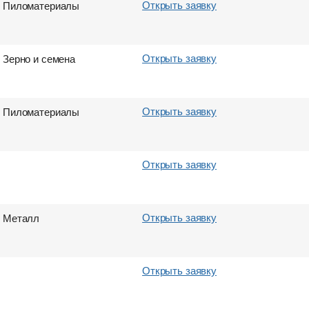
Открыть заявку
Пиломатериалы
Станция назначения
Станция назначения
Город выгрузки
Город выгрузки
Тип вагона
Объем груза
Вес груза (т)
Объем груза
Открыть заявку
Зерно и семена
E-mail
E-mail
E-mail
E-mail
Открыть заявку
Пиломатериалы
Отправить
Отправить
Отправить
Отправить
Открыть заявку
Открыть заявку
Металл
Открыть заявку