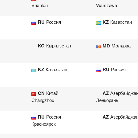
Shantou
Warszawa
RU
Россия
KZ
Казахстан
KG
Кыргызстан
MD
Молдова
KZ
Казахстан
RU
Россия
CN
Китай
AZ
Азербайджа
Changzhou
Ленкорань
RU
Россия
AZ
Азербайджа
Красноярск
Добавить груз для Ж.Д. пе
Добавить транспорт для Ж
Узнать стоимость перевоз
Разместить транспорт для 