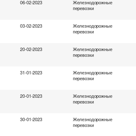
06-02-2023
Железнодорожные
анция отправки
анция отправки
род загрузки
род загрузки
Страна выгрузки
Страна выгрузки
Страна выгрузки
Страна выгрузки
перевозки
с груза (т)
п вагона
та погрузки
ободен с
Объем груза
Вес груза (т)
Тип транспорта
Вес груза (т)
03-02-2023
Железнодорожные
перевозки
нтактное лицо
нтактное лицо
нтактное лицо
нтактное лицо
Контактный телефон
Контактный телефон
Контактный телефон
Контактный телефон
20-02-2023
Железнодорожные
перевозки
бработку персональных данных.
бработку персональных данных.
бработку персональных данных.
бработку персональных данных.
31-01-2023
Железнодорожные
перевозки
20-01-2023
Железнодорожные
перевозки
30-01-2023
Железнодорожные
перевозки