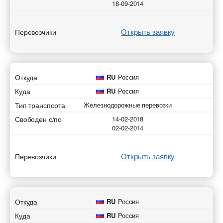
18-09-2014
Открыть заявку
Перевозчики
Добавить транспорт для Ж.Д. перевозок
Добавить груз для Ж.Д. перевозок
Разместить транспорт для поиска груза
Узнать стоимость перевозки
Страна загрузки
Откуда
RU
Россия
Страна загрузки
Страна загрузки
Страна загрузки
Куда
RU
Россия
Станция отправки
Станция отправки
Тип транспорта
Железнодорожные перевозки
Город загрузки
Город загрузки
Свободен с/по
14-02-2018
02-02-2014
Страна выгрузки
Страна выгрузки
Страна выгрузки
Страна выгрузки
Станция назначения
Город выгрузки
Открыть заявку
Перевозчики
Станция назначения
Город выгрузки
Тип транспорта
Наименование груза
Свободен с
Наименование груза
Откуда
RU
Россия
Свободен с
Дата погрузки
Вес груза (т)
Тип вагона
Куда
RU
Россия