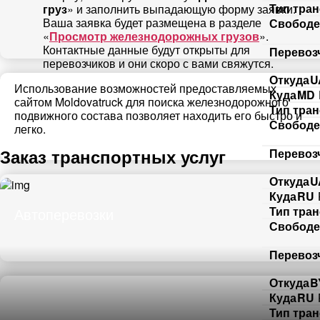
Тип тра
груз
» и заполнить выпадающую форму заявки.
Ваша заявка будет размещена в разделе
Свободе
«
Просмотр железнодорожных грузов
».
Контактные данные будут открыты для
Перевоз
перевозчиков и они скоро с вами свяжутся.
Откуда
U
Использование возможностей предоставляемых
Куда
MD
сайтом Moldovatruck для поиска железнодорожного
Тип тра
подвижного состава позволяет находить его быстро и
Свободе
легко.
Заказ транспортных услуг
Перевоз
Откуда
U
Куда
RU
Тип тра
Автоперевозки
Свободе
Перевоз
Откуда
B
Куда
RU
Тип тра