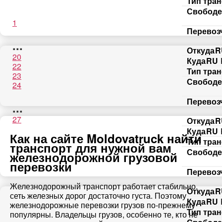
Тип тра
Свободе
1
Перевоз
...
Откуда
R
20
Куда
RU
22
Тип тра
23
Свободе
24
Перевоз
...
27
Откуда
R
Куда
RU
Как на сайте Moldovatruck найти
Тип тра
транспорт для нужной вам
Свободе
железнодорожной грузовой
перевозки
Перевоз
Железнодорожный транспорт работает стабильно,
Откуда
R
сеть железных дорог достаточно густа. Поэтому
Куда
RU
железнодорожные перевозки грузов по-прежнему
Тип тра
популярны. Владельцы грузов, особенно те, кто не