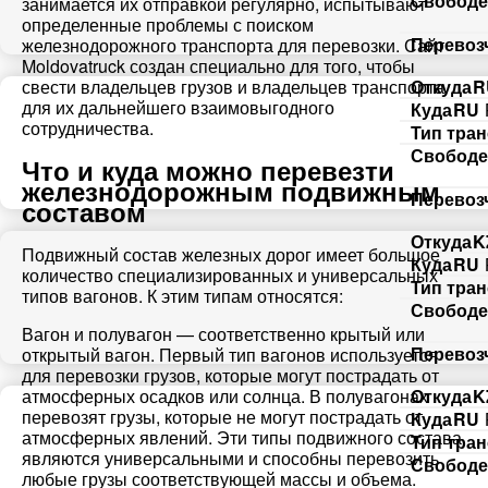
Свободе
занимается их отправкой регулярно, испытывают
определенные проблемы с поиском
Перевоз
железнодорожного транспорта для перевозки. Сайт
Moldovatruck создан специально для того, чтобы
свести владельцев грузов и владельцев транспорта
Откуда
R
для их дальнейшего взаимовыгодного
Куда
RU
сотрудничества.
Тип тра
Свободе
Что и куда можно перевезти
железнодорожным подвижным
Перевоз
составом
Откуда
K
Подвижный состав железных дорог имеет большое
Куда
RU
количество специализированных и универсальных
Тип тра
типов вагонов. К этим типам относятся:
Свободе
Вагон и полувагон — соответственно крытый или
Перевоз
открытый вагон. Первый тип вагонов используется
для перевозки грузов, которые могут пострадать от
атмосферных осадков или солнца. В полувагонах
Откуда
K
перевозят грузы, которые не могут пострадать от
Куда
RU
атмосферных явлений. Эти типы подвижного состава
Тип тра
являются универсальными и способны перевозить
Свободе
любые грузы соответствующей массы и объема.