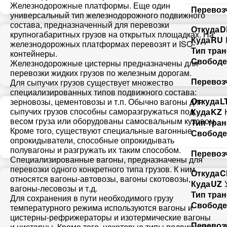
Железнодорожные платформы. Еще один
Перевоз
универсальный тип железнодорожного подвижного
состава, предназначенный для перевозки
Откуда
D
крупногабаритных грузов на открытых площадках. На
Куда
RU
железнодорожных платформах перевозят и ISO-
Тип тра
контейнеры.
Свободе
Железнодорожные цистерны предназначены для
перевозки жидких грузов по железным дорогам.
Перевоз
Для сыпучих грузов существует множество
специализированных типов подвижного состава:
Откуда
L
зерновозы, цементовозы и т.п. Обычно вагоны для
сыпучих грузов способны саморазгружаться под
Куда
KZ
весом груза или оборудованы самосвальным кузовом.
Тип тра
Кроме того, существуют специальные вагонные
Свободе
опрокидыватели, способные опрокидывать
полувагоны и разгружать их таким способом.
Перевоз
Специализированные вагоны, предназначены для
перевозки одного конкретного типа грузов. К ним
Откуда
C
относятся вагоны-автовозы, вагоны скотовозы,
Куда
UZ
вагоны-лесовозы и т.д.
Тип тра
Для сохранения в пути необходимого грузу
Свободе
температурного режима используются вагоны и
цистерны-рефрижераторы и изотермические вагоны
Перевоз
и цистерны. Кроме того, некоторые типы подвижного