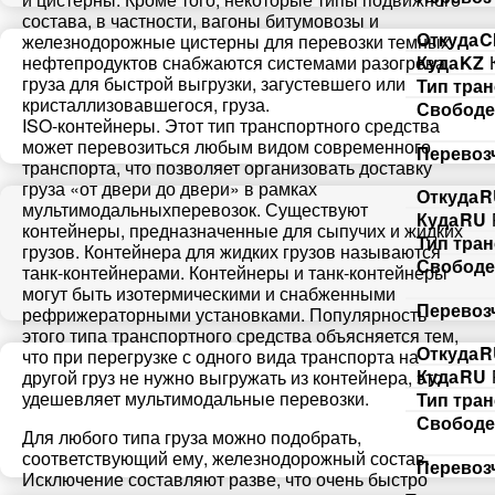
состава, в частности, вагоны битумовозы и
Откуда
C
железнодорожные цистерны для перевозки темных
Добавить транспорт для Ж.Д. перевозок
Добавить груз для Ж.Д. перевозок
Разместить транспорт для поиска груза
нефтепродуктов снабжаются системами разогрева
Куда
KZ
Узнать стоимость перевозки
груза для быстрой выгрузки, загустевшего или
Страна загрузки
Тип тра
Страна загрузки
Страна загрузки
Страна загрузки
кристаллизовавшегося, груза.
Свободе
ISO-контейнеры. Этот тип транспортного средства
Станция отправки
Станция отправки
может перевозиться любым видом современного
Город загрузки
Перевоз
Город загрузки
транспорта, что позволяет организовать доставку
груза «от двери до двери» в рамках
Откуда
R
Страна выгрузки
Страна выгрузки
мультимодальныхперевозок. Существуют
Страна выгрузки
Страна выгрузки
Куда
RU
контейнеры, предназначенные для сыпучих и жидких
Тип тра
грузов. Контейнера для жидких грузов называются
Станция назначения
Город выгрузки
Станция назначения
Город выгрузки
Свободе
танк-контейнерами. Контейнеры и танк-контейнеры
могут быть изотермическими и снабженными
Тип транспорта
Перевоз
рефрижераторными установками. Популярность
Наименование груза
Свободен с
Наименование груза
этого типа транспортного средства объясняется тем,
Откуда
R
что при перегрузке с одного вида транспорта на
Свободен с
Дата погрузки
Куда
RU
другой груз не нужно выгружать из контейнера, это
Вес груза (т)
Тип вагона
удешевляет мультимодальные перевозки.
Тип тра
Свободе
Вес груза (т)
Тип транспорта
Для любого типа груза можно подобрать,
Вес груза (т)
Объем груза
соответствующий ему, железнодорожный состав.
Перевоз
Исключение составляют разве, что очень быстро
Вес груза (т)
Объем груза