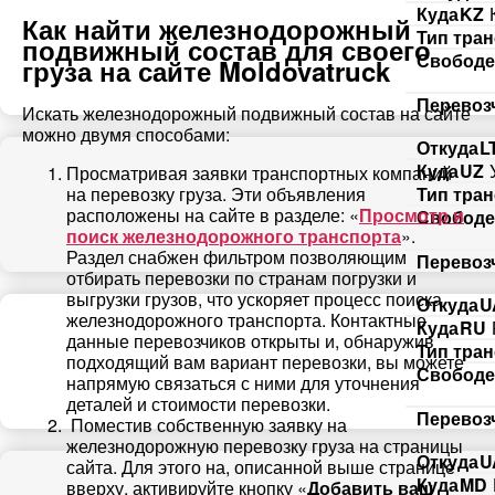
Куда
KZ
Как найти железнодорожный
Тип тра
подвижный состав для своего
Свободе
груза на сайте Moldovatruck
Перевоз
Искать железнодорожный подвижный состав на сайте
можно двумя способами:
Откуда
L
Куда
UZ
Просматривая заявки транспортных компаний
Тип тра
на перевозку груза. Эти объявления
расположены на сайте в разделе: «
Просмотр и
Свободе
поиск железнодорожного транспорта
».
Раздел снабжен фильтром позволяющим
Перевоз
отбирать перевозки по странам погрузки и
выгрузки грузов, что ускоряет процесс поиска
Откуда
U
железнодорожного транспорта. Контактные
Куда
RU
данные перевозчиков открыты и, обнаружив
Тип тра
подходящий вам вариант перевозки, вы можете
Свободе
напрямую связаться с ними для уточнения
деталей и стоимости перевозки.
Перевоз
Поместив собственную заявку на
железнодорожную перевозку груза на страницы
Откуда
U
сайта. Для этого на, описанной выше странице
Куда
MD
вверху, активируйте кнопку «
Добавить ваш