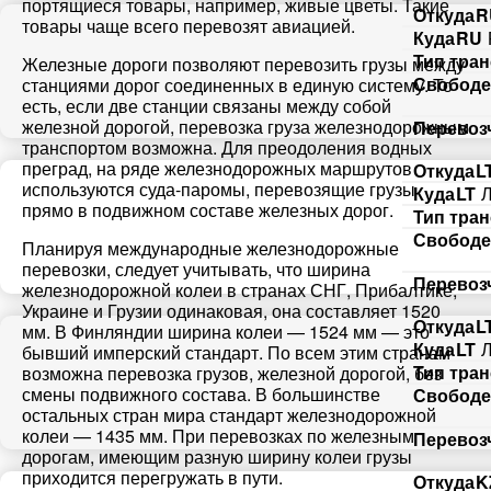
портящиеся товары, например, живые цветы. Такие
Объем груза
Откуда
R
Тип вагона
товары чаще всего перевозят авиацией.
Куда
RU
Объем груза
Тип тра
Железные дороги позволяют перевозить грузы между
Компания
Дата погрузки
Компания
Свободе
станциями дорог соединенных в единую систему. То
есть, если две станции связаны между собой
Контактное лицо
железной дорогой, перевозка груза железнодорожным
Перевоз
Контактное лицо
Контактное лицо
Контактное лицо
транспортом возможна. Для преодоления водных
преград, на ряде железнодорожных маршрутов
Откуда
L
используются суда-паромы, перевозящие грузы
Контактный телефон
Куда
LT
Л
Контактный телефон
Контактный телефон
прямо в подвижном составе железных дорог.
Контактный телефон
Тип тра
Свободе
Планируя международные железнодорожные
E-mail
E-mail
перевозки, следует учитывать, что ширина
E-mail
E-mail
Перевоз
железнодорожной колеи в странах СНГ, Прибалтике,
Украине и Грузии одинаковая, она составляет 1520
Откуда
L
мм. В Финляндии ширина колеи — 1524 мм — это
Отправляя заявку, вы соглашаетесь на обработку
Отправляя заявку, вы соглашаетесь на обработку
Куда
LT
Л
бывший имперский стандарт. По всем этим странам
Отправляя заявку, вы соглашаетесь на обработку
персональных данных.
Отправляя заявку, вы соглашаетесь на обработку
персональных данных.
персональных данных.
Тип тра
возможна перевозка грузов, железной дорогой, без
персональных данных.
* - обязательное поле
* - обязательное поле
смены подвижного состава. В большинстве
Свободе
* - обязательное поле
* - обязательное поле
остальных стран мира стандарт железнодорожной
колеи — 1435 мм. При перевозках по железным
Отправить
Перевоз
Отправить
Отправить
Отправить
дорогам, имеющим разную ширину колеи грузы
приходится перегружать в пути.
Откуда
K