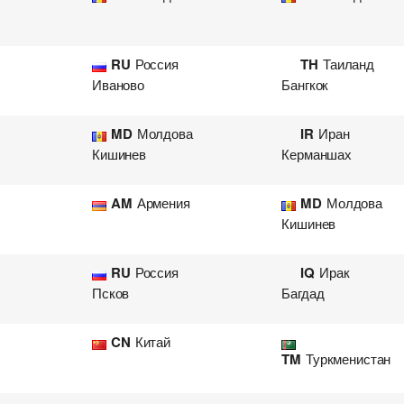
RU
Россия
TH
Таиланд
Иваново
Бангкок
MD
Молдова
IR
Иран
Кишинев
Керманшах
AM
Армения
MD
Молдова
Кишинев
RU
Россия
IQ
Ирак
Псков
Багдад
CN
Китай
Добавить груз для авиа пе
Добавить транспорт для а
TM
Туркменистан
Узнать стоимость перевоз
Разместить транспорт для 
Страна загрузки
Страна загрузки
Го
Го