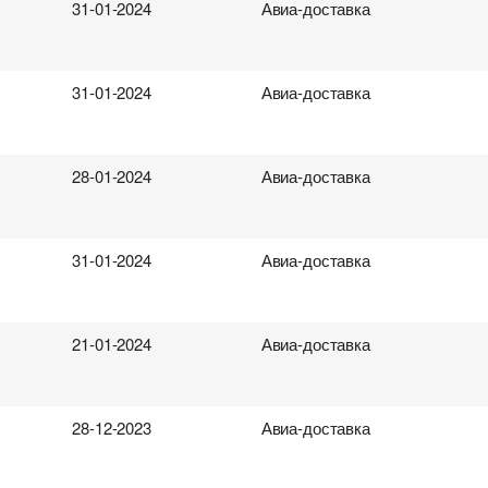
31-01-2024
Авиа-доставка
род загрузки
род загрузки
Страна выгрузки
Страна выгрузки
именование груза
ропорт доставки
Аэропорт доставки
Свободен с
та погрузки
ободен с
Тип транспорта
Вес груза (т)
31-01-2024
Авиа-доставка
та погрузки
мпания
Контактное лицо
Контактное лицо
нтактное лицо
нтактное лицо
Контактный телефон
Контактный телефон
28-01-2024
Авиа-доставка
бработку персональных данных.
бработку персональных данных.
бработку персональных данных.
бработку персональных данных.
31-01-2024
Авиа-доставка
21-01-2024
Авиа-доставка
28-12-2023
Авиа-доставка