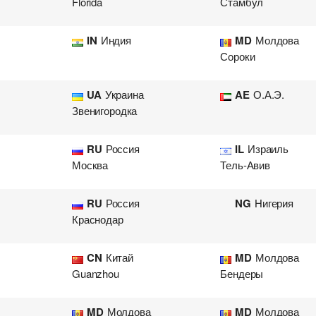
Florida
Стамбул
IN
Индия
MD
Молдова
Сороки
UA
Украина
AE
О.А.Э.
Звенигородка
RU
Россия
IL
Израиль
Москва
Тель-Авив
RU
Россия
NG
Нигерия
Краснодар
CN
Китай
MD
Молдова
Guanzhou
Бендеры
MD
Молдова
MD
Молдова