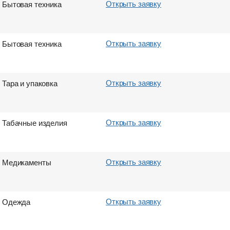
Открыть заявку
Бытовая техника
Город выгрузки
Город выгрузки
Вес груза (т)
Вес груза (т)
Вес груза (т)
Объем груза
Открыть заявку
Бытовая техника
Контактный телефон
Контактный телефон
E-mail
E-mail
Открыть заявку
Тара и упаковка
Отправить
Отправить
Открыть заявку
Табачные изделия
Отправить
Отправить
Открыть заявку
Медикаменты
Открыть заявку
Одежда