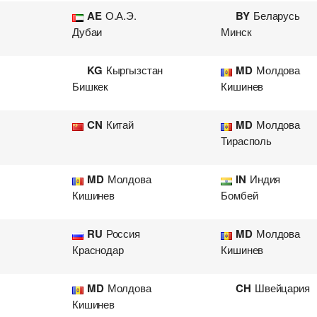
AE
О.А.Э.
BY
Беларусь
Дубаи
Минск
KG
Кыргызстан
MD
Молдова
Бишкек
Кишинев
CN
Китай
MD
Молдова
Тирасполь
MD
Молдова
IN
Индия
Кишинев
Бомбей
RU
Россия
MD
Молдова
Краснодар
Кишинев
MD
Молдова
CH
Швейцария
Кишинев