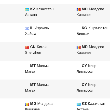
KZ
Казахстан
MD
Молдова
Астана
Кишинев
IL
Израиль
KG
Кыргызстан
Хайфа
Бишкек
CN
Китай
MD
Молдова
Shenzhen
Кишинев
MT
Мальта
CY
Кипр
Marsa
Лимассол
MT
Мальта
CY
Кипр
Marsa
Лимассол
MD
Молдова
KZ
Казахстан
Кишинев
Астана