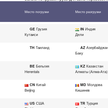
Перевозка цветов
Авиа
MD
Молдова
CH
Швейцария
Место погрузки
Место разгрузки
Кишинев
GE
Грузия
IN
Индия
Кутаиси
Дели
TH
Таиланд
AZ
Азербайджа
Баку
BE
Бельгия
KZ
Казахстан
Herentals
Алматы (Алма-Ата)
CN
Китай
MD
Молдова
Beijing
Кишинев
US
США
TR
Турция