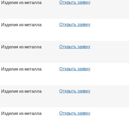
Открыть заявку
Изделия из металла
Город выгрузки
Город выгрузки
Вес груза (т)
Вес груза (т)
Вес груза (т)
Объем груза
Открыть заявку
Изделия из металла
Контактный телефон
Контактный телефон
E-mail
E-mail
Открыть заявку
Изделия из металла
Отправить
Отправить
Открыть заявку
Изделия из металла
Отправить
Отправить
Открыть заявку
Изделия из металла
Открыть заявку
Изделия из металла