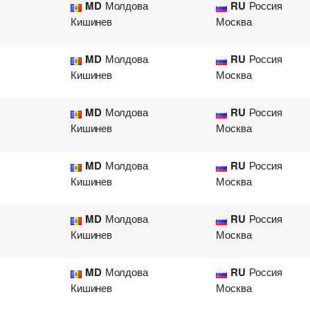
MD
Молдова
RU
Россия
Страна загрузки
Страна загрузки
Го
Го
Кишинев
Москва
Город выгрузки
Город выгрузки
На
Аэ
Наименование груза
Тип транспорта
Да
Св
MD
Молдова
RU
Россия
Объем груза
Объем груза
Да
Ко
Кишинев
Москва
Объем груза
Компания
Ко
Ко
E-mail
E-mail
MD
Молдова
RU
Россия
Кишинев
Москва
Отправляя заявку, вы соглашаетесь на о
Отправляя заявку, вы соглашаетесь на о
* - обязательное поле
* - обязательное поле
Отправляя заявку, вы соглашаетесь на о
Отправляя заявку, вы соглашаетесь на о
MD
Молдова
RU
Россия
* - обязательное поле
* - обязательное поле
Кишинев
Москва
MD
Молдова
RU
Россия
Кишинев
Москва
MD
Молдова
RU
Россия
Кишинев
Москва