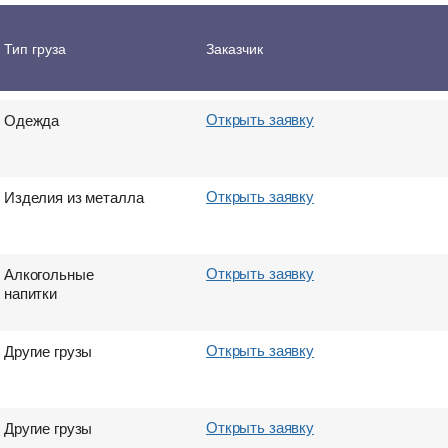
Открыть заявку
Оборудование и
Тип груза
Заказчик
части
Открыть заявку
Одежда
Открыть заявку
Изделия из металла
Открыть заявку
Алкогольные
напитки
Открыть заявку
Другие грузы
Открыть заявку
Другие грузы