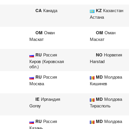
CA
Канада
KZ
Казахстан
Астана
OM
Оман
OM
Оман
Маскат
Маскат
RU
Россия
NO
Норвегия
Киров (Кировская
Harstad
обл.)
RU
Россия
MD
Молдова
Москва
Кишинев
IE
Ирландия
MD
Молдова
Gorey
Тирасполь
RU
Россия
MD
Молдова
Казань