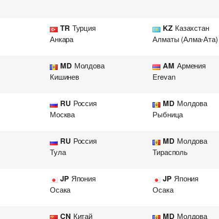
TR
Турция
KZ
Казахстан
Анкара
Алматы (Алма-Ата)
MD
Молдова
AM
Армения
Кишинев
Erevan
RU
Россия
MD
Молдова
Москва
Рыбница
RU
Россия
MD
Молдова
Тула
Тирасполь
JP
Япония
JP
Япония
Осака
Осака
CN
Китай
MD
Молдова