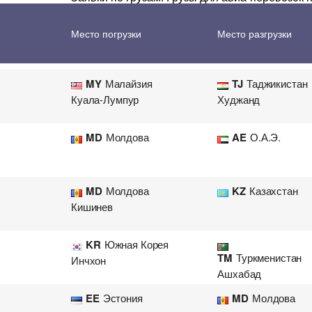
Перевозка цветов
Авиа
AE
О.А.Э.
PT
Португалия
Место погрузки
Место разгрузки
Дубаи
MY
Малайзия
TJ
Таджикистан
Куала-Лумпур
Худжанд
MD
Молдова
AE
О.А.Э.
MD
Молдова
KZ
Казахстан
Кишинев
KR
Южная Корея
TM
Туркменистан
Инчхон
Ашхабад
EE
Эстония
MD
Молдова