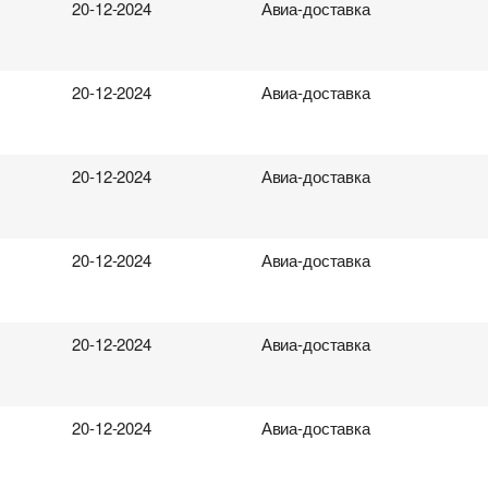
20-12-2024
Авиа-доставка
род загрузки
род загрузки
Страна выгрузки
Страна выгрузки
именование груза
ропорт доставки
Аэропорт доставки
Свободен с
та погрузки
ободен с
Тип транспорта
Вес груза (т)
20-12-2024
Авиа-доставка
та погрузки
мпания
Контактное лицо
Контактное лицо
нтактное лицо
нтактное лицо
Контактный телефон
Контактный телефон
20-12-2024
Авиа-доставка
бработку персональных данных.
бработку персональных данных.
бработку персональных данных.
бработку персональных данных.
20-12-2024
Авиа-доставка
20-12-2024
Авиа-доставка
20-12-2024
Авиа-доставка