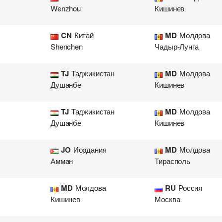
Wenzhou
Кишинев
CN
Китай
MD
Молдова
Shenchen
Чадыр-Лунга
TJ
Таджикистан
MD
Молдова
Душанбе
Кишинев
TJ
Таджикистан
MD
Молдова
Душанбе
Кишинев
JO
Иордания
MD
Молдова
Амман
Тирасполь
MD
Молдова
RU
Россия
Добавить груз для авиа пе
Добавить транспорт для а
Кишинев
Москва
Узнать стоимость перевоз
Разместить транспорт для 
Страна загрузки
Страна загрузки
Го
Го