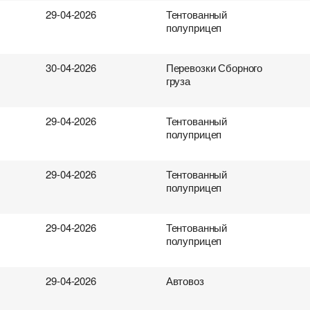
род загрузки
род загрузки
род загрузки
род загрузки
Страна выгрузки
Страна выгрузки
Страна выгрузки
Страна выгрузки
29-04-2026
Тентованный
полуприцеп
та погрузки
ободен с
та погрузки
ободен с
Тип транспорта
Вес груза (т)
Тип транспорта
Вес груза (т)
30-04-2026
Перевозки Сборного
груза
нтактное лицо
нтактное лицо
нтактное лицо
нтактное лицо
Контактный телефон
Контактный телефон
Контактный телефон
Контактный телефон
29-04-2026
Тентованный
бработку персональных данных.
бработку персональных данных.
бработку персональных данных.
бработку персональных данных.
полуприцеп
29-04-2026
Тентованный
полуприцеп
29-04-2026
Тентованный
полуприцеп
29-04-2026
Автовоз