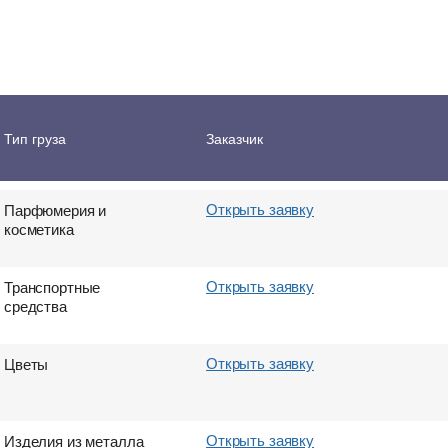
Открыть заявку
Одежда
Тип груза
Заказчик
Открыть заявку
Парфюмерия и
косметика
Открыть заявку
Транспортные
средства
Открыть заявку
Цветы
Открыть заявку
Изделия из металла