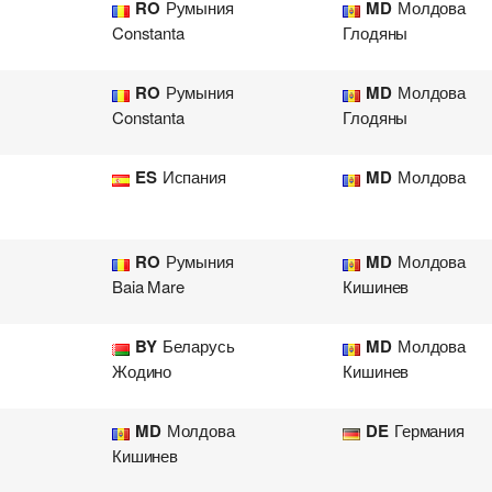
RO
Румыния
MD
Молдова
Constanta
Глодяны
RO
Румыния
MD
Молдова
Constanta
Глодяны
ES
Испания
MD
Молдова
RO
Румыния
MD
Молдова
Baia Mare
Кишинев
BY
Беларусь
MD
Молдова
Жодино
Кишинев
MD
Молдова
DE
Германия
Добавить груз для автопе
Добавить транспорт для а
Узнать стоимость перевоз
Разместить транспорт для 
Кишинев