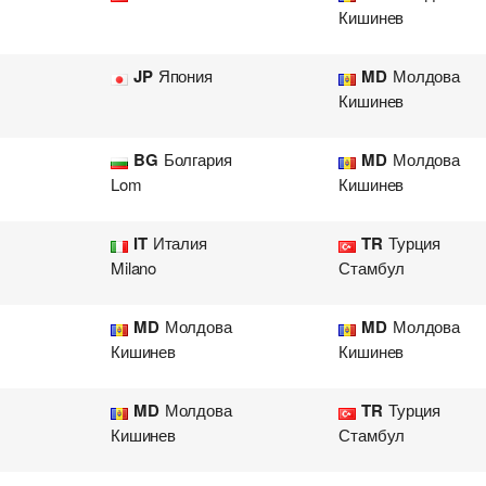
Кишинев
JP
Япония
MD
Молдова
Кишинев
BG
Болгария
MD
Молдова
Lom
Кишинев
IT
Италия
TR
Турция
Milano
Стамбул
MD
Молдова
MD
Молдова
Кишинев
Кишинев
MD
Молдова
TR
Турция
Кишинев
Стамбул