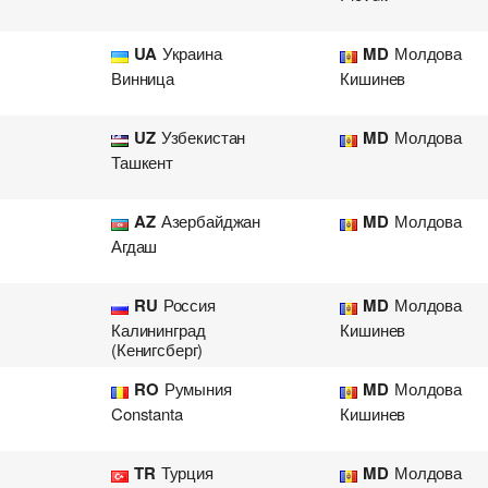
UA
Украина
MD
Молдова
Винница
Кишинев
UZ
Узбекистан
MD
Молдова
Ташкент
AZ
Азербайджан
MD
Молдова
Агдаш
RU
Россия
MD
Молдова
Калининград
Кишинев
(Кенигсберг)
RO
Румыния
MD
Молдова
Constanta
Кишинев
TR
Турция
MD
Молдова