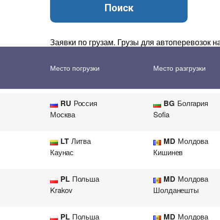
Поиск
Перевозка цветов
Авиа
Заявки по грузам. Грузы для автоперевозок 
IT
Италия
MD
Молдова
Место погрузки
Место разгрузки
Napoli
RU
Россия
BG
Болгария
Москва
Sofia
LT
Литва
MD
Молдова
Каунас
Кишинев
PL
Польша
MD
Молдова
Krakov
Шолданешты
PL
Польша
MD
Молдова