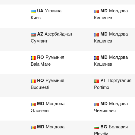
UA
Украина
MD
Молдова
Киев
Кишинев
AZ
Азербайджан
MD
Молдова
Сумгаит
Кишинев
RO
Румыния
MD
Молдова
Baia Mare
Кишинев
RO
Румыния
PT
Португалия
Bucuresti
Portimo
MD
Молдова
MD
Молдова
Яловены
Чимишлия
MD
Молдова
BG
Болгария
Plovdiv