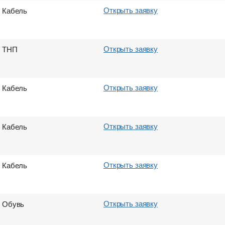
Город выгрузки
Город выгрузки
Город выгрузки
Город выгрузки
Открыть заявку
Кабель
Вес груза (т)
Объем груза
Вес груза (т)
Объем груза
Открыть заявку
ТНП
E-mail
E-mail
E-mail
E-mail
Открыть заявку
Кабель
Отправить
Отправить
Отправить
Отправить
Открыть заявку
Кабель
Открыть заявку
Кабель
Открыть заявку
Обувь