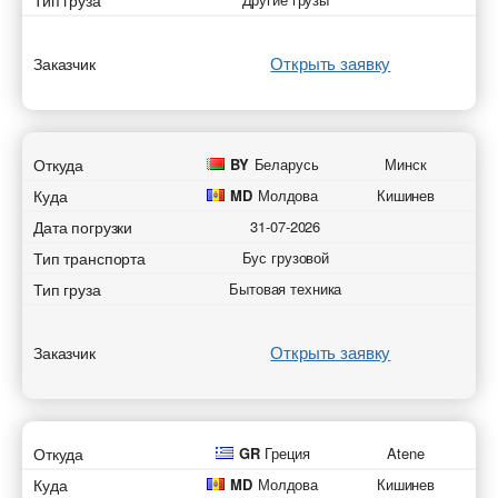
Тип груза
Открыть заявку
Заказчик
Добавить транспорт для автоперевозок
Разместить транспорт для поиска груза
Добавить груз для автоперевозок
Узнать стоимость перевозки
Откуда
BY
Беларусь
Минск
Страна загрузки
Страна загрузки
Страна загрузки
Страна загрузки
Куда
MD
Молдова
Кишинев
Дата погрузки
31-07-2026
Город загрузки
Город загрузки
Город загрузки
Город загрузки
Тип транспорта
Бус грузовой
Тип груза
Бытовая техника
Страна выгрузки
Страна выгрузки
Страна выгрузки
Страна выгрузки
Город выгрузки
Город выгрузки
Открыть заявку
Город выгрузки
Город выгрузки
Заказчик
Тип транспорта
Тип транспорта
Наименование груза
Наименование груза
Свободен с
Свободен с
Откуда
GR
Греция
Atene
Дата погрузки
Дата погрузки
Куда
MD
Молдова
Кишинев