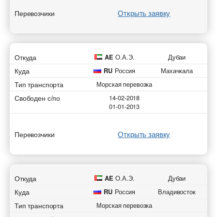
Открыть заявку
Перевозчики
Добавить груз для морских перевозок
Добавить транспорт для морских
Откуда
AE
О.А.Э.
Дубаи
Разместить транспорт для поиска груза
перевозок
Узнать стоимость перевозки
Страна загрузки
Куда
RU
Россия
Махачкала
Страна загрузки
Страна загрузки
Страна загрузки
Тип транспорта
Морская перевозка
Город загрузки
Свободен с/по
14-02-2018
Город загрузки
Город загрузки
01-01-2013
Город загрузки
Порт отправки
Страна выгрузки
Порт отправки
Страна выгрузки
Открыть заявку
Перевозчики
Страна выгрузки
Город выгрузки
Город выгрузки
Страна выгрузки
Город выгрузки
Тип транспорта
Наименование груза
Откуда
AE
О.А.Э.
Дубаи
Город выгрузки
Порт доставки
Куда
RU
Россия
Владивосток
Свободен с
Дата погрузки
Тип транспорта
Порт доставки
Морская перевозка