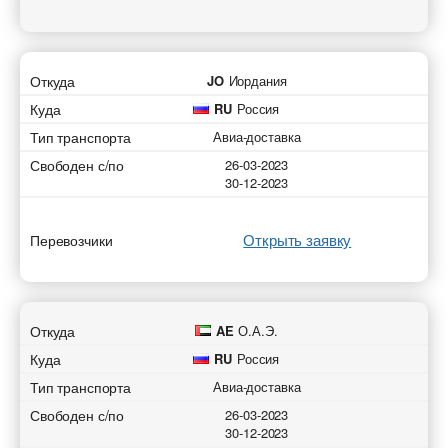
Откуда
JO
Иордания
Добавить транспорт для авиа перевозок
Добавить груз для авиа перевозок
Куда
RU
Россия
Разместить транспорт для поиска груза
Страна загрузки
Узнать стоимость перевозки
Страна загрузки
Тип транспорта
Авиа-доставка
Свободен с/по
26-03-2023
Страна загрузки
Страна загрузки
Город загрузки
30-12-2023
Город загрузки
Город загрузки
Город загрузки
Аэропорт отправки
Аэропорт отправки
Открыть заявку
Перевозчики
Страна выгрузки
Страна выгрузки
Страна выгрузки
Страна выгрузки
Город выгрузки
Город выгрузки
Откуда
AE
О.А.Э.
Город выгрузки
Город выгрузки
Тип транспорта
Куда
RU
Россия
Наименование груза
Аэропорт доставки
Тип транспорта
Авиа-доставка
Наименование груза
Свободен с
Дата погрузки
Свободен с/по
26-03-2023
30-12-2023
Аэропорт доставки
Свободен с