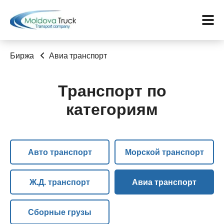
Биржа
Авиа транспорт
Транспорт по
Меню
категориям
Перевозки
Услуги
Авто транспорт
Морской транспорт
Контакты
Ж.Д. транспорт
Авиа транспорт
Биржа
Сборные грузы
Язык: