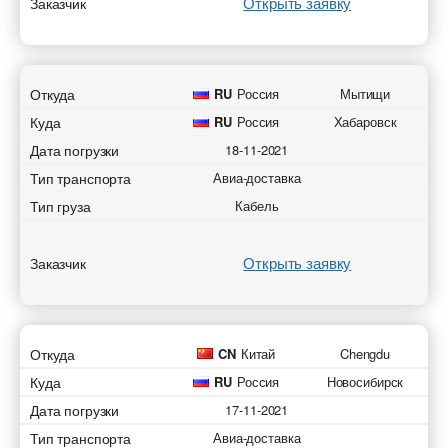
Открыть заявку
Заказчик
Откуда
RU
Россия
Мытищи
Добавить транспорт для авиа перевозок
Добавить груз для авиа перевозок
Куда
RU
Россия
Хабаровск
Разместить транспорт для поиска груза
Страна загрузки
Узнать стоимость перевозки
Страна загрузки
Дата погрузки
18-11-2021
Страна загрузки
Страна загрузки
Тип транспорта
Авиа-доставка
Город загрузки
Город загрузки
Тип груза
Кабель
Город загрузки
Город загрузки
Аэропорт отправки
Аэропорт отправки
Открыть заявку
Страна выгрузки
Заказчик
Страна выгрузки
Страна выгрузки
Страна выгрузки
Город выгрузки
Город выгрузки
Город выгрузки
Город выгрузки
Откуда
CN
Китай
Chengdu
Тип транспорта
Наименование груза
Куда
RU
Россия
Новосибирск
Аэропорт доставки
Наименование груза
Свободен с
Дата погрузки
17-11-2021
Дата погрузки
Аэропорт доставки
Тип транспорта
Авиа-доставка
Свободен с