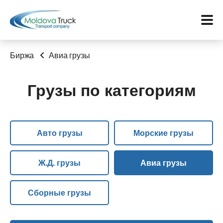
Биржа
Авиа грузы
Грузы по категориям
Меню
Перевозки
Авто грузы
Морские грузы
Услуги
Контакты
Ж.Д. грузы
Авиа грузы
Биржа
Сборные грузы
Язык: