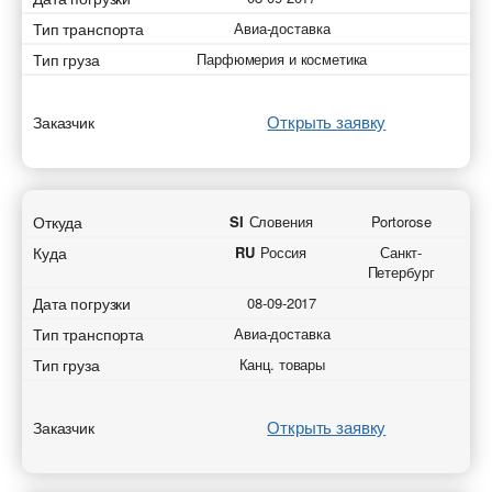
* - обязательное поле
* - обязательное поле
Тип транспорта
Авиа-доставка
Отправить
Отправить
Тип груза
Парфюмерия и косметика
Отправить
Отправить
Открыть заявку
Заказчик
Откуда
SI
Словения
Portorose
Куда
RU
Россия
Санкт-
Петербург
Дата погрузки
08-09-2017
Тип транспорта
Авиа-доставка
Тип груза
Канц. товары
Открыть заявку
Заказчик