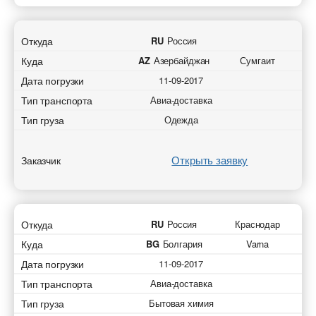
Откуда
RU
Россия
Куда
AZ
Азербайджан
Сумгаит
Добавить транспорт для авиа перевозок
Добавить груз для авиа перевозок
Дата погрузки
11-09-2017
Разместить транспорт для поиска груза
Страна загрузки
Узнать стоимость перевозки
Страна загрузки
Тип транспорта
Авиа-доставка
Страна загрузки
Тип груза
Одежда
Страна загрузки
Город загрузки
Город загрузки
Город загрузки
Город загрузки
Открыть заявку
Аэропорт отправки
Заказчик
Аэропорт отправки
Страна выгрузки
Страна выгрузки
Страна выгрузки
Страна выгрузки
Город выгрузки
Город выгрузки
Откуда
RU
Россия
Краснодар
Город выгрузки
Город выгрузки
Куда
BG
Болгария
Varna
Тип транспорта
Наименование груза
Дата погрузки
11-09-2017
Аэропорт доставки
Наименование груза
Тип транспорта
Авиа-доставка
Свободен с
Дата погрузки
Тип груза
Бытовая химия
Аэропорт доставки
Свободен с