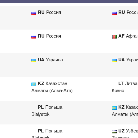
Перевозка цветов
Авиа
RU
Россия
RU
Росс
RU
Россия
AF
Афга
UA
Украина
UA
Укра
KZ
Казахстан
LT
Литва
Алматы (Алма-Ата)
Ковно
PL
Польша
KZ
Казах
Bialystok
Алматы (Ал
PL
Польша
UZ
Узбек
Bialystok
Ташкент