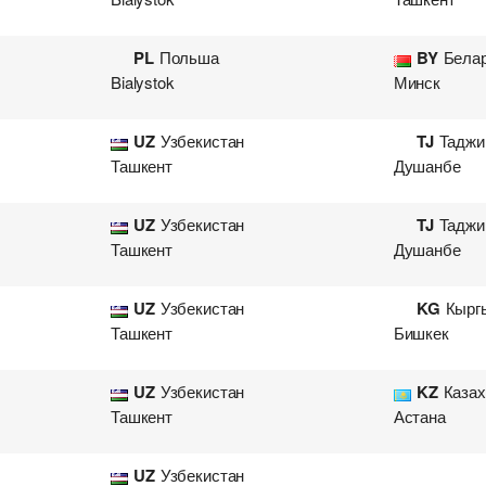
PL
Польша
BY
Бела
Bialystok
Минск
UZ
Узбекистан
TJ
Таджи
Ташкент
Душанбе
UZ
Узбекистан
TJ
Таджи
Ташкент
Душанбе
UZ
Узбекистан
KG
Кырг
Ташкент
Бишкек
UZ
Узбекистан
KZ
Казах
Ташкент
Астана
UZ
Узбекистан