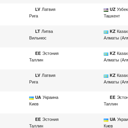
LV
Латвия
UZ
Узбек
Рига
Ташкент
LT
Литва
KZ
Казах
Вильнюс
Алматы (Ал
EE
Эстония
KZ
Казах
Таллин
Алматы (Ал
LV
Латвия
KZ
Казах
Рига
Алматы (Ал
UA
Украина
EE
Эсто
Киев
Таллин
EE
Эстония
UA
Укра
Таллин
Киев