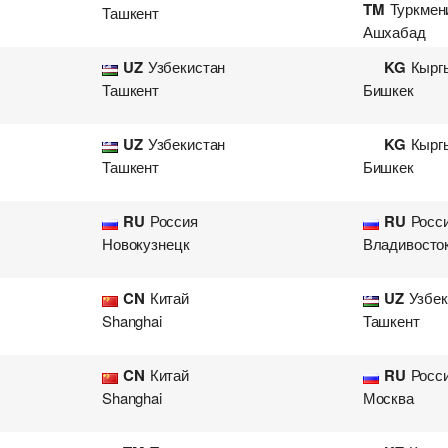
TM
Туркмен
Ташкент
Ашхабад
UZ
Узбекистан
KG
Кырг
Ташкент
Бишкек
UZ
Узбекистан
KG
Кырг
Ташкент
Бишкек
RU
Россия
RU
Росс
Новокузнецк
Владивосто
CN
Китай
UZ
Узбек
Shanghai
Ташкент
CN
Китай
RU
Росс
Shanghai
Москва
Добавить груз для автопе
Добавить транспорт для а
Узнать стоимость перевоз
Разместить транспорт для 