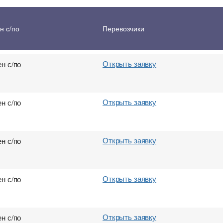
Открыть заявку
н с/по
н с/по
Перевозчики
Открыть заявку
н с/по
Открыть заявку
н с/по
Открыть заявку
н с/по
Открыть заявку
н с/по
Открыть заявку
н с/по