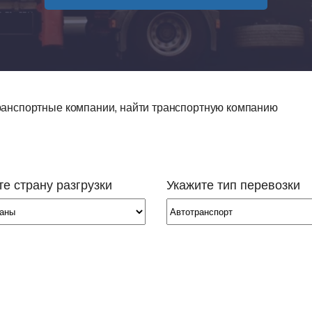
 грузоперевозок
 перевозок
возка сборных грузов
транспортные компании, найти транспортную компанию
возка опасных грузов
возка объёмных и негабаритных
ов,
возка грузов рефрижераторами
е страну разгрузки
Укажите тип перевозки
возка сыпучих и жидких грузов
возка автомобилей
возка зерна
возка спецтехники
знодорожные грузоперевозки