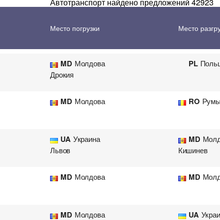
Автотранспорт найдено предложений 42923
Перевозка цветов
Авиа
MD
Молдова
UA
Укра
Место погрузки
Место разгр
MD
Молдова
PL
Поль
Дрокия
MD
Молдова
RO
Румы
UA
Украина
MD
Молд
Львов
Кишинев
MD
Молдова
MD
Молд
MD
Молдова
UA
Укра