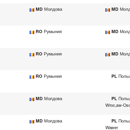
MD
Молдова
MD
Молд
RO
Румыния
MD
Молд
RO
Румыния
MD
Молд
RO
Румыния
PL
Поль
MD
Молдова
PL
Поль
Wroc‚aw-Os
MD
Молдова
PL
Поль
Wawer