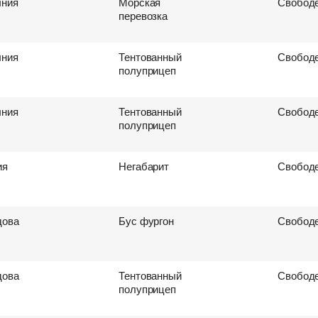
ния
Морская
Свободе
перевозка
ния
Тентованный
Свободе
полуприцеп
ния
Тентованный
Свободе
полуприцеп
ия
Негабарит
Свободе
ова
Бус фургон
Свободе
ова
Тентованный
Свободе
полуприцеп
ревозок
втоперевозок
ки
поиска груза