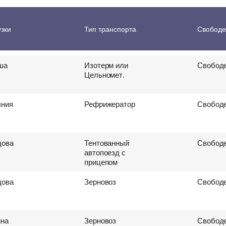
 перевозки грузов
ина
Рефрижератор
Свободе
узки
Тип транспорта
Свободе
автопоезд
ша
Изотерм или
Свободе
Цельномет.
ния
Рефрижератор
Свободе
ова
Тентованный
Свободе
автопоезд с
прицепом
ова
Зерновоз
Свободе
ина
Зерновоз
Свободе