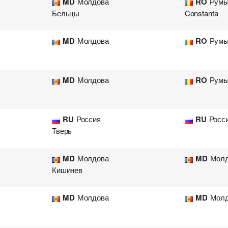
MD
Молдова
RO
Румы
Бельцы
Constanta
MD
Молдова
RO
Румы
MD
Молдова
RO
Румы
RU
Россия
RU
Росс
Тверь
MD
Молдова
MD
Молд
Кишинев
MD
Молдова
MD
Молд
Добавить груз для автопе
Добавить транспорт для а
Узнать стоимость перевоз
Разместить транспорт для 