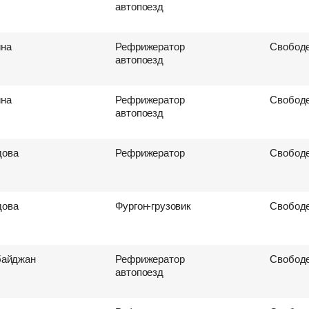
автопоезд
ина
Рефрижератор
Свободе
автопоезд
ина
Рефрижератор
Свободе
автопоезд
ова
Рефрижератор
Свободе
ова
Фургон-грузовик
Свободе
байджан
Рефрижератор
Свободе
автопоезд
ревозок
втоперевозок
ки
поиска груза