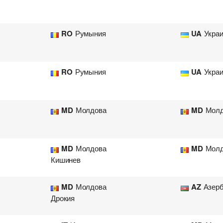
RO
Румыния
UA
Укра
RO
Румыния
UA
Укра
MD
Молдова
MD
Молд
MD
Молдова
MD
Молд
Кишинев
MD
Молдова
AZ
Азер
Дрокия
Добавить груз для автопе
Добавить транспорт для а
Узнать стоимость перевоз
Разместить транспорт для 