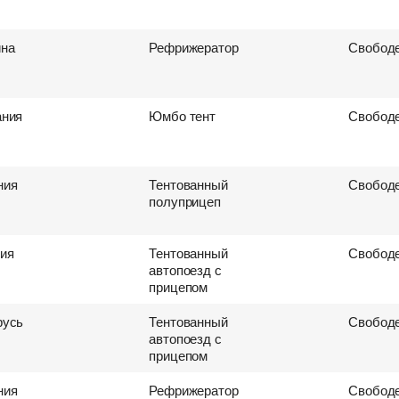
ина
Рефрижератор
Свободе
ания
Юмбо тент
Свободе
ния
Тентованный
Свободе
полуприцеп
ия
Тентованный
Свободе
автопоезд с
прицепом
русь
Тентованный
Свободе
автопоезд с
прицепом
ния
Рефрижератор
Свободе