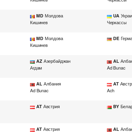
MD
Молдова
UA
Укра
Кишинев
Черкассы
MD
Молдова
DE
Герм
Кишинев
AZ
Азербайджан
AL
Алба
Агдам
Ad Bunac
AL
Албания
AT
Австр
Ad Bunac
Ach
AT
Австрия
BY
Бела
AT
Австрия
AL
Алба