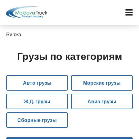
Биржа
Грузы по категориям
Меню
Перевозки
Авто грузы
Морские грузы
Услуги
Контакты
Ж.Д. грузы
Авиа грузы
Биржа
Сборные грузы
Язык: