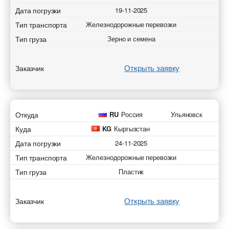
Дата погрузки
19-11-2025
Тип транспорта
Железнодорожные перевозки
Тип груза
Зерно и семена
Добавить транспорт для автоперевозок
Разместить транспорт для поиска груза
Открыть заявку
Заказчик
Добавить груз для автоперевозок
Узнать стоимость перевозки
Страна загрузки
Страна загрузки
Страна загрузки
Страна загрузки
Город загрузки
Город загрузки
Город загрузки
Город загрузки
Откуда
RU
Россия
Ульяновск
Куда
KG
Кыргызстан
Страна выгрузки
Страна выгрузки
Страна выгрузки
Страна выгрузки
Дата погрузки
24-11-2025
Тип транспорта
Железнодорожные перевозки
Город выгрузки
Город выгрузки
Город выгрузки
Город выгрузки
Тип груза
Пластик
Тип транспорта
Тип транспорта
Наименование груза
Наименование груза
Открыть заявку
Заказчик
Свободен с
Свободен с
Дата погрузки
Дата погрузки