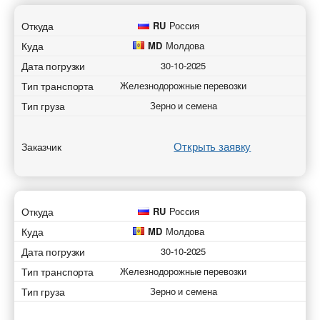
Вес груза (т)
Вес груза (т)
Тип транспорта
Тип транспорта
Откуда
RU
Россия
Куда
MD
Молдова
Вес груза (т)
Вес груза (т)
Объем груза
Объем груза
Дата погрузки
30-10-2025
Тип транспорта
Железнодорожные перевозки
Объем груза
Объем груза
Компания
Компания
Тип груза
Зерно и семена
Контактное лицо
Контактное лицо
Контактное лицо
Контактное лицо
Открыть заявку
Заказчик
Контактный телефон
Контактный телефон
Контактный телефон
Контактный телефон
Откуда
RU
Россия
E-mail
E-mail
E-mail
E-mail
Куда
MD
Молдова
Дата погрузки
30-10-2025
Тип транспорта
Железнодорожные перевозки
Отправляя заявку, вы соглашаетесь на обработку
Отправляя заявку, вы соглашаетесь на обработку
Отправляя заявку, вы соглашаетесь на обработку
Отправляя заявку, вы соглашаетесь на обработку
персональных данных.
персональных данных.
Тип груза
Зерно и семена
персональных данных.
персональных данных.
* - обязательное поле
* - обязательное поле
* - обязательное поле
* - обязательное поле