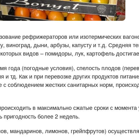
 перевозки грузов
зование рефрижераторов или изотермических вагонов
шу, виноград, дыни, арбузы, капусту и т.д. Средняя 
некоторых видов – помидоры, лук, картофель достигае
емя года (погодные условия), спелость плодов (пер
 и тд. Как и при перевозке других продуктов питани
ке с соблюдением жестких санитарных норм, происхо
роисходить в максимально сжатые сроки с момента 
ь пригодность более 2 недель.
ов, мандаринов, лимонов, грейпфрутов) осуществляе