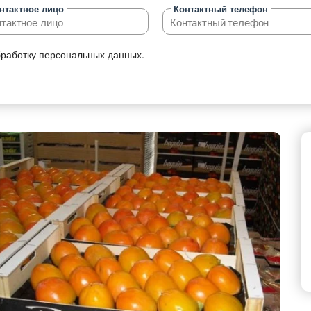
нтактное лицо
Контактный телефон
 грузоперевозок
бработку персональных данных.
 перевозок
возка сборных грузов
возка опасных грузов
возка объёмных и негабаритных
ов,
возка грузов рефрижераторами
возка сыпучих и жидких грузов
возка автомобилей
возка зерна
возка спецтехники
знодорожные грузоперевозки