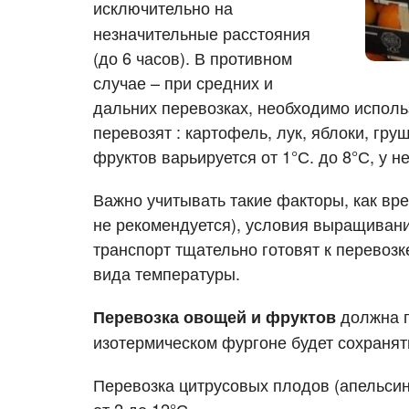
исключительно
на
Перевозка цветов
Авиа
незначительные расстояния
(до 6 часов). В противном
случае – при средних и
дальних перевозках, необходимо исполь
перевозят : картофель, лук, яблоки, гру
фруктов варьируется от 1°С. до 8°С, у 
Важно учитывать такие факторы, как вр
не рекомендуется), условия выращивания
транспорт тщательно готовят к перевоз
вида температуры.
должна п
Перевозка овощей и фруктов
изотермическом фургоне будет сохранят
Перевозка цитрусовых плодов (апельсин
от 2 до 12°С.