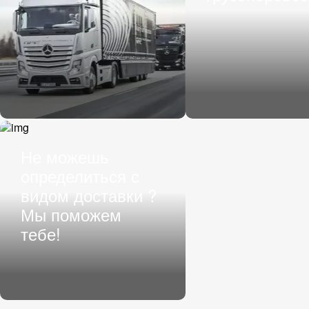
Не можешь
определиться с
видом доставки ?
Мы поможем
тебе!