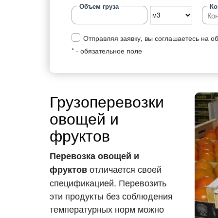
Объем груза
Ко
Перевозки товарных груп
Типы
Отправляя заявку, вы соглашаетесь на о
Правильная перевозка продуктов
Типы
питания
* - обязательное поле
Пере
Перевозка лекарств
Пере
Перевозка стройматериалов
Пере
Грузоперевозки
Перевозка мебели
груз
овощей и
Перевозки одежды и обуви
Пере
фруктов
Перевозки запчастей
Пере
Перевозка овощей и
Перевозка оборудования
Пере
отличается своей
фруктов
Перевозки бумаги
Пере
спецификацией. Перевозить
Перевозка бытовой химии
Пере
эти продукты без соблюдения
температурных норм можно
Перевозка домашних вещей
Желе