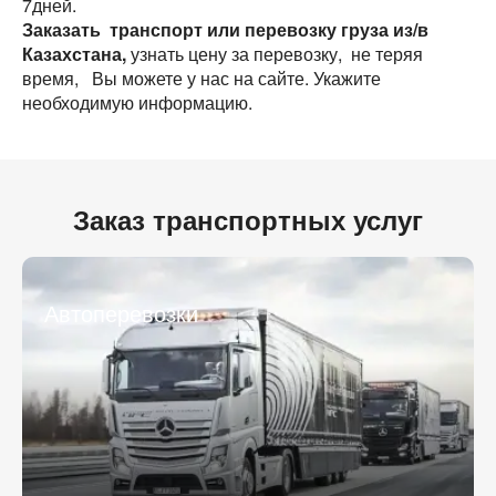
7дней.
Заказать транспорт или перевозку груза из/в
Казахстана,
узнать цену за перевозку, не теряя
время, Вы можете у нас на сайте. Укажите
необходимую информацию.
Разместить транспорт для поиска груза
Узнать стоимость перевозки
Заказ транспортных услуг
Страна загрузки
Страна загрузки
Город загрузки
Город загрузки
Автоперевозки
Страна выгрузки
Страна выгрузки
Город выгрузки
Город выгрузки
Тип транспорта
Наименование груза