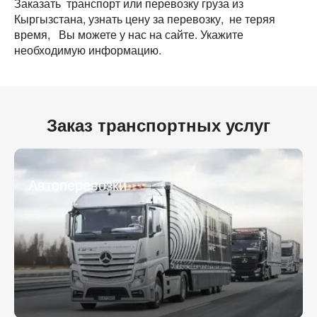
Заказать транспорт или перевозку груза из
Кыргызстана, узнать цену за перевозку, не теряя
время, Вы можете у нас на сайте. Укажите
необходимую информацию.
Разместить транспорт для поиска груза
Заказ транспортных услуг
Узнать стоимость перевозки
Страна загрузки
Страна загрузки
Город загрузки
Автоперевозки
Город загрузки
Страна выгрузки
Страна выгрузки
Город выгрузки
Город выгрузки
Тип транспорта
Наименование груза
Свободен с