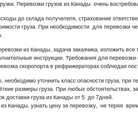
грузки. Перевозки грузов из Канады очень востребо
 перевозки грузов
ходы до склада получателя, страхование ответствен
тоимости груза. При необходимости для перевозки 
.
еревозки из Канады, задача заказчика, изложить вс
полнительные инструкции. Требования для перевозки
ревозка скоропорта в рефрижераторах соблюдая пос
, необходимо уточнить класс опасности груза, при 
ткие размеры груза. При любых обстоятельствах, зак
ок доставки груза из Канады от 5 до 7дней.
 из Канады, узнать цену за перевозку, не теряя вре
ки
поиска груза
род загрузки
род загрузки
Страна выгрузки
Страна выгрузки