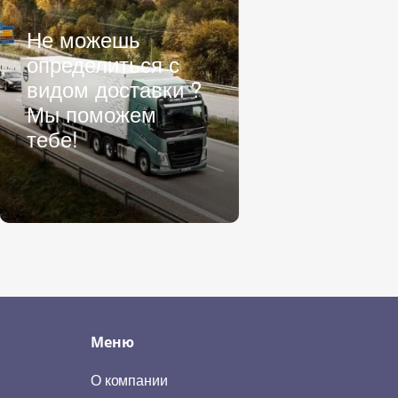
Не можешь
определиться с
видом доставки ?
Мы поможем
тебе!
Меню
О компании