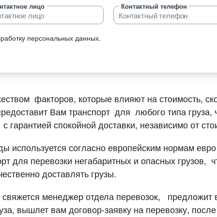
нтактное лицо
Контактный телефон
 грузоперевозок
бработку персональных данных.
 перевозок
возка сборных грузов
возка опасных грузов
возка объёмных и негабаритных
ством факторов, которые влияют на стоимость, ско
ов,
предоставит Вам транспорт для любого типа груза,
возка грузов рефрижераторами
 с гарантией спокойной доставки, независимо от сто
возка сыпучих и жидких грузов
ды используется согласно европейским нормам евро -
возка автомобилей
т для перевозки негабаритных и опасных грузов, ч
ественно доставлять грузы.
возка зерна
возка спецтехники
и свяжется менеджер отдела перевозок, предложит 
знодорожные грузоперевозки
руза, вышлет вам договор-заявку на перевозку, посл