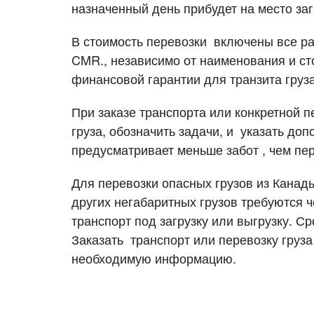
назначенный день прибудет на место за
Перевозка цветов
Авиа
В стоимость перевозки включены все рас
CMR., независимо от наименования и с
финансовой гарантии для транзита груза
При заказе транспорта или конкретной п
груза, обозначить задачи, и указать до
предусматривает меньше забот , чем пе
Для перевозки опасных грузов из Канады
других негабаритных грузов требуются чё
транспорт под загрузку или выгрузку. Ср
Заказать транспорт или перевозку груза
необходимую информацию.
Узнать стоимость перевоз
Разместить транспорт для 
Страна загрузки
Страна загрузки
Го
Го