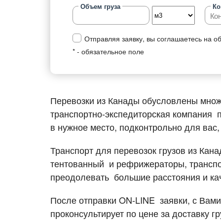
Объем груза
Ко
Перевозки товарных груп
Типы
Отправляя заявку, вы соглашаетесь на о
Правильная перевозка продуктов
Типы
питания
* - обязательное поле
Пере
Перевозка лекарств
Пере
Перевозка стройматериалов
Пере
Перевозки из Канады обусловлены множе
Перевозка мебели
груз
транспортно-экспедиторская компания 
Перевозки одежды и обуви
Пере
в нужное место, подконтрольно для вас,
Перевозки запчастей
Пере
Транспорт для перевозок грузов из Кана
Перевозка оборудования
Пере
тентованный и рефрижераторы, транспор
преодолевать большие расстояния и кач
Перевозки бумаги
Пере
Перевозка бытовой химии
Пере
После отправки ON-LINE заявки, с Вам
Перевозка домашних вещей
Желе
проконсультирует по цене за доставку г