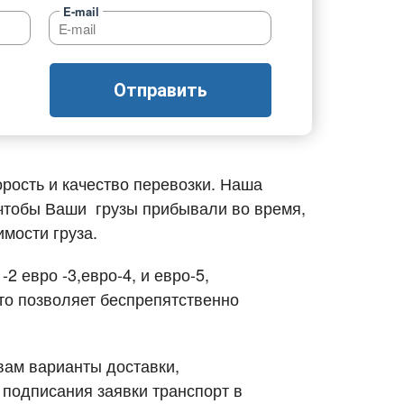
E-mail
Добавить транспорт
Все типы транспорта
Отправить
Авто транспорт
Морской транспорт
Ж.Д. транспорт
рость и качество перевозки. Наша
 чтобы Ваши грузы прибывали во время,
Авиа транспорт
имости груза.
Транспорт для сборных грузов
2 евро -3,евро-4, и евро-5,
то позволяет беспрепятственно
вам варианты доставки,
е подписания заявки транспорт в