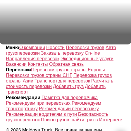
Меню
О компании
Новости
Перевозки грузов
Авто
грузоперевозки
Заказать перевозку On-line
Направления перевозок
Экспедиционные услуги
Вакансии
Контакты
Обратная связь
Перевозки
Перевозки грузов страны Европы
Перевозки грузов страны СНГ
Перевозка грузов
страны Азии
Транспорт для перевозок
Расчитать
стоимость перевозки
Добавить груз
Добавить
транспорт
Рекомендации
Памятка для перевозчика
Рекомендуем при перевозках
Рекомендуем
транспортнику
Рекомендации перевозчику
Рекомендации водителям в пути
Безопасность
грузоперевозок
Поиск грузов, найти груз в Интернете
© 2026 Moldova Truck. Все права защищены.