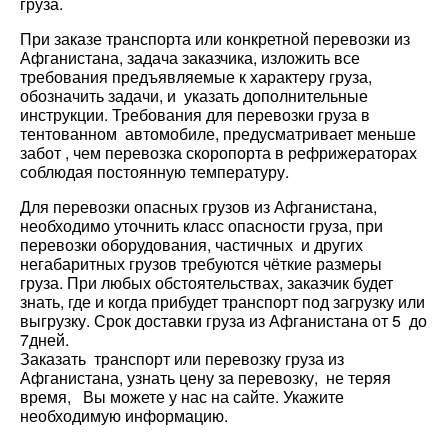
груза.
При заказе транспорта или конкретной перевозки из
Город загрузки
Город загрузки
Афганистана, задача заказчика, изложить все
требования предъявляемые к характеру груза,
Страна выгрузки
Страна выгрузки
обозначить задачи, и указать дополнительные
инструкции. Требования для перевозки груза в
тентованном автомобиле, предусматривает меньше
Город выгрузки
Город выгрузки
забот , чем перевозка скоропорта в рефрижераторах
соблюдая постоянную температуру.
Тип транспорта
Наименование груза
Для перевозки опасных грузов из Афганистана,
необходимо уточнить класс опасности груза, при
Свободен с
Дата погрузки
перевозки оборудования, частичных и других
негабаритных грузов требуются чёткие размеры
груза. При любых обстоятельствах, заказчик будет
Вес груза (т)
Тип транспорта
знать, где и когда прибудет транспорт под загрузку или
выгрузку. Срок доставки груза из Афганистана от 5 до
7дней.
Вес груза (т)
Объем груза
Заказать транспорт или перевозку груза из
Афганистана, узнать цену за перевозку, не теряя
время, Вы можете у нас на сайте. Укажите
Объем груза
Компания
необходимую информацию.