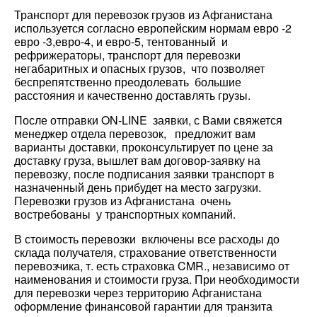
Транспорт для перевозок грузов из Афганистана
используется согласно европейским нормам евро -2
евро -3,евро-4, и евро-5, тентованный и
рефрижераторы, транспорт для перевозки
негабаритных и опасных грузов, что позволяет
беспрепятственно преодолевать большие
расстояния и качественно доставлять грузы.
После отправки ON-LINE заявки, с Вами свяжется
менеджер отдела перевозок, предложит вам
варианты доставки, проконсультирует по цене за
доставку груза, вышлет вам договор-заявку на
перевозку, после подписания заявки транспорт в
назначенный день прибудет на место загрузки.
Перевозки грузов из Афганистана очень
востребованы у транспортных компаний.
В стоимость перевозки включены все расходы до
склада получателя, страхование ответственности
перевозчика, т. есть страховка CMR., независимо от
наименования и стоимости груза. При необходимости
Разместить транспорт для поиска груза
Узнать стоимость перевозки
для перевозки через территорию Афганистана
оформление финансовой гарантии для транзита
Страна загрузки
Страна загрузки