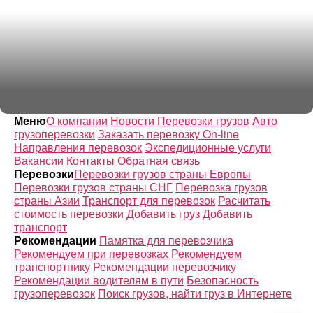
Меню
О компании
Новости
Перевозки грузов
Авто
грузоперевозки
Заказать перевозку On-line
Направления перевозок
Экспедиционные услуги
Вакансии
Контакты
Обратная связь
Перевозки
Перевозки грузов страны Европы
Перевозки грузов страны СНГ
Перевозка грузов
страны Азии
Транспорт для перевозок
Расчитать
стоимость перевозки
Добавить груз
Добавить
транспорт
Рекомендации
Памятка для перевозчика
Рекомендуем при перевозках
Рекомендуем
транспортнику
Рекомендации перевозчику
Рекомендации водителям в пути
Безопасность
грузоперевозок
Поиск грузов, найти груз в Интернете