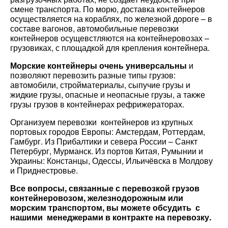
Страна загрузки
смене транспорта. По морю, доставка контейнеров
осуществляется на кораблях, по железной дороге – в
Город загрузки
Город загрузки
составе вагонов, автомобильные перевозки
контейнеров осущевстляются на контейнеровозах –
Страна выгрузки
грузовиках, с площадкой для крепления контейнера.
Страна выгрузки
Морские контейнеры очень универсальны
и
Город выгрузки
Город выгрузки
позволяют перевозить разные типы грузов:
автомобили, стройматериалы, сыпучие грузы и
жидкие грузы, опасные и неопасные грузы, а также
Тип транспорта
Наименование груза
грузы грузов в контейнерах рефрижераторах.
Свободен с
Организуем перевозки контейнеров из крупных
Дата погрузки
портовых городов Европы: Амстердам, Роттердам,
Гамбург. Из Прибалтики и севера России – Санкт
Петербург, Мурманск. Из портов Китая, Румынии и
Вес груза (т)
Тип транспорта
Украины: Констанцы, Одессы, Ильичёвска в Молдову
и Приднестровье.
Вес груза (т)
Объем груза
Все вопросы, связанные с перевозкой грузов
контейнеровозом, железнодорожным или
морским транспортом, вы можете обсудить с
Объем груза
Компания
нашими менеджерами в контракте на перевозку.