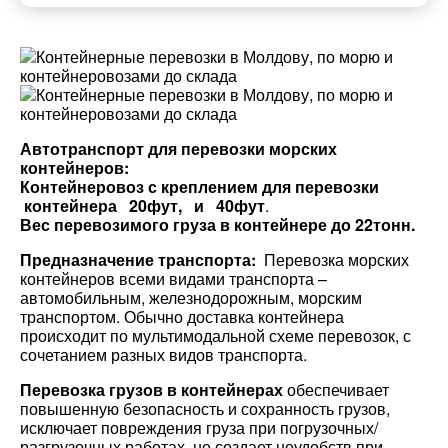
Автотранспорт для перевозки морских
контейнеров:
Контейнеровоз с креплением для перевозки
контейнера 20фут, и 40фут
.
Вес перевозимого груза в контейнере до 22тонн.
Предназначение транспорта:
Перевозка морских
контейнеров всеми видами транспорта –
автомобильным, железнодорожным, морским
транспортом. Обычно доставка контейнера
происходит по мультимодальной схеме перевозок, с
сочетанием разных видов транспорта.
Перевозка грузов в контейнерах
обеспечивает
повышенную безопасность и сохранность грузов,
Разместить транспорт для поиска груза
Узнать стоимость перевозки
исключает повреждения груза при погрузочных/
Страна загрузки
разгрузочных работах, не создает неудобств при