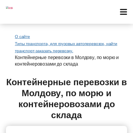
О сайте
Типы транспорта, для грузовых автоперевозок, найти
Меню
транспорт-заказать перевозку.
Контейнерные перевозки в Молдову, по морю и
контейнеровозами до склада
Перевозки
Контейнерные перевозки в
Услуги
Молдову, по морю и
Контакты
контейнеровозами до
склада
Биржа
Язык: