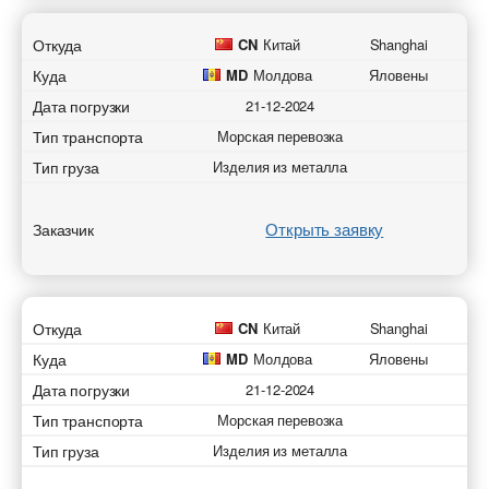
Откуда
CN
Китай
Shanghai
Куда
MD
Молдова
Яловены
Дата погрузки
21-12-2024
Добавить груз для морских перевозок
Добавить транспорт для морских
Тип транспорта
Морская перевозка
Разместить транспорт для поиска груза
перевозок
Узнать стоимость перевозки
Страна загрузки
Тип груза
Изделия из металла
Страна загрузки
Страна загрузки
Страна загрузки
Город загрузки
Открыть заявку
Заказчик
Город загрузки
Город загрузки
Город загрузки
Порт отправки
Страна выгрузки
Порт отправки
Страна выгрузки
Страна выгрузки
Откуда
CN
Китай
Shanghai
Город выгрузки
Город выгрузки
Страна выгрузки
Куда
MD
Молдова
Яловены
Город выгрузки
Дата погрузки
21-12-2024
Тип транспорта
Наименование груза
Город выгрузки
Тип транспорта
Морская перевозка
Порт доставки
Свободен с
Дата погрузки
Тип груза
Изделия из металла
Порт доставки