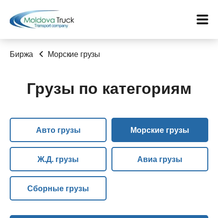
Биржа
Морские грузы
Грузы по категориям
Меню
Перевозки
Авто грузы
Морские грузы
Услуги
Контакты
Ж.Д. грузы
Авиа грузы
Биржа
Сборные грузы
Язык: