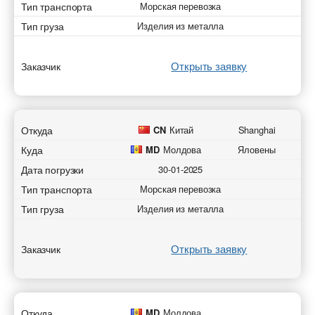
* - обязательное поле
Тип транспорта
Морская перевозка
* - обязательное поле
Тип груза
Изделия из металла
Отправить
Отправить
Отправить
Отправить
Открыть заявку
Заказчик
Откуда
CN
Китай
Shanghai
Куда
MD
Молдова
Яловены
Дата погрузки
30-01-2025
Тип транспорта
Морская перевозка
Тип груза
Изделия из металла
Открыть заявку
Заказчик
Откуда
MD
Молдова