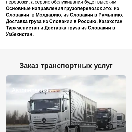
перевозки, а сервис обслуживания будет высоким.
Основные направления грузоперевозок это: из
Словакии в Молдавию, из Словакии в Румынию.
Доставка груза из Словакии в Россию, Казахстан
Туркменистан и Доставка груза из Словакии в
Узбекистан.
Разместить транспорт для поиска груза
Узнать стоимость перевозки
Заказ транспортных услуг
Страна загрузки
Страна загрузки
Город загрузки
Город загрузки
Автоперевозки
Страна выгрузки
Страна выгрузки
Город выгрузки
Город выгрузки
Тип транспорта
Наименование груза