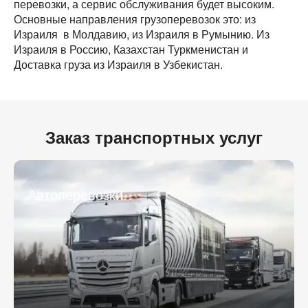
перевозки, а сервис обслуживания будет высоким.
Основные направления грузоперевозок это: из
Израиля в Молдавию, из Израиля в Румынию. Из
Израиля в Россию, Казахстан Туркменистан и
Доставка груза из Израиля в Узбекистан.
Разместить транспорт для поиска груза
Узнать стоимость перевозки
Заказ транспортных услуг
Страна загрузки
Страна загрузки
Город загрузки
Город загрузки
Автоперевозки
Страна выгрузки
Страна выгрузки
Город выгрузки
Город выгрузки
Тип транспорта
Наименование груза