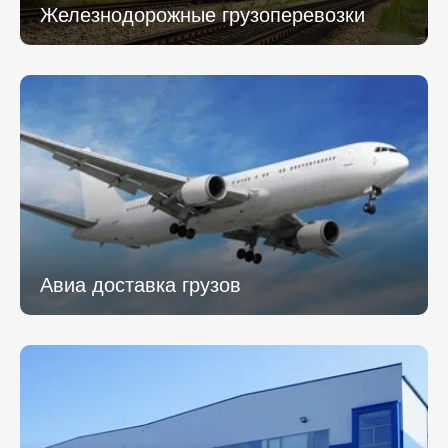
* - обязательное поле
Железнодорожные грузоперевозки
Отправить
Отправить
Авиа доставка грузов