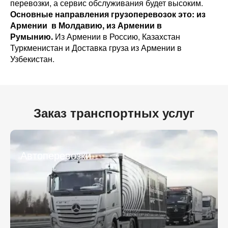
перевозки, а сервис обслуживания будет высоким.
Основные направления грузоперевозок это: из
Армении в Молдавию, из Армении в
Румынию.
Из Армении в Россию, Казахстан
Туркменистан и Доставка груза из Армении в
Узбекистан.
Разместить транспорт для поиска груза
Узнать стоимость перевозки
Заказ транспортных услуг
Страна загрузки
Страна загрузки
Город загрузки
Город загрузки
Автоперевозки
Страна выгрузки
Страна выгрузки
Город выгрузки
Город выгрузки
Тип транспорта
Наименование груза