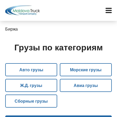
Биржа
Грузы по категориям
Меню
Перевозки
Авто грузы
Морские грузы
Услуги
Контакты
Ж.Д. грузы
Авиа грузы
Биржа
Сборные грузы
Язык: