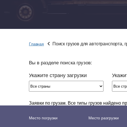
Перевозки товарных груп
Типы
Правильная перевозка продуктов
Типы
питания
Пере
Перевозка лекарств
Поиск грузов для автотранспорта, 
Главная
Пере
Перевозка стройматериалов
Пере
Перевозка мебели
груз
Вы в разделе поиска грузов:
Перевозки одежды и обуви
Пере
Укажите страну загрузки
Укажит
Перевозки запчастей
Пере
Перевозка оборудования
Пере
Перевозки бумаги
Пере
Заявки по грузам. Все типы грузов найдено 
Перевозка бытовой химии
Пере
RU
Россия
UZ
Узбекистан
Место погрузки
Место разгрузки
Перевозка домашних вещей
Желе