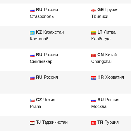
RU
Россия
GE
Грузия
Ставрополь
Тбилиси
KZ
Казахстан
LT
Литва
Костанай
Клайпеда
RU
Россия
CN
Китай
Сыктывкар
Changchai
RU
Россия
HR
Хорватия
CZ
Чехия
RU
Россия
Praha
Москва
TJ
Таджикистан
TR
Турция