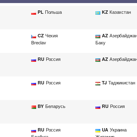
Перевозка цветов
Авиа
PL
Польша
KZ
Казахстан
CZ
Чехия
AZ
Азербайджа
Breclav
Баку
RU
Россия
AZ
Азербайджа
RU
Россия
TJ
Таджикистан
BY
Беларусь
RU
Россия
RU
Россия
UA
Украина
Елабуга
Житомир