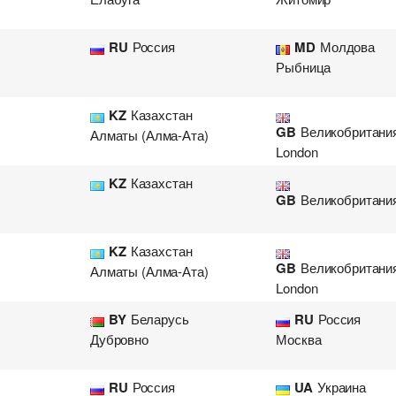
RU
Россия
MD
Молдова
Рыбница
KZ
Казахстан
GB
Великобритани
Алматы (Алма-Ата)
London
KZ
Казахстан
GB
Великобритани
KZ
Казахстан
GB
Великобритани
Алматы (Алма-Ата)
London
BY
Беларусь
RU
Россия
Дубровно
Москва
RU
Россия
UA
Украина