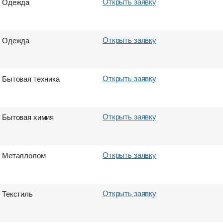
Открыть заявку
Одежда
Город выгрузки
Город выгрузки
Город выгрузки
Город выгрузки
Вес груза (т)
Объем груза
Вес груза (т)
Объем груза
Открыть заявку
Одежда
E-mail
E-mail
E-mail
E-mail
Открыть заявку
Бытовая техника
Отправить
Отправить
Отправить
Отправить
Открыть заявку
Бытовая химия
Открыть заявку
Металлолом
Открыть заявку
Текстиль