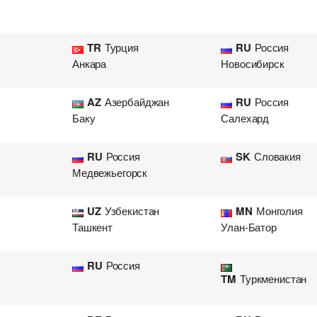
TR
Турция
RU
Россия
Анкара
Новосибирск
AZ
Азербайджан
RU
Россия
Баку
Салехард
RU
Россия
SK
Словакия
Медвежьегорск
UZ
Узбекистан
MN
Монголия
Ташкент
Улан-Батор
RU
Россия
TM
Туркменистан
Добавить груз для автопе
Добавить транспорт для а
Узнать стоимость перевоз
Разместить транспорт для 