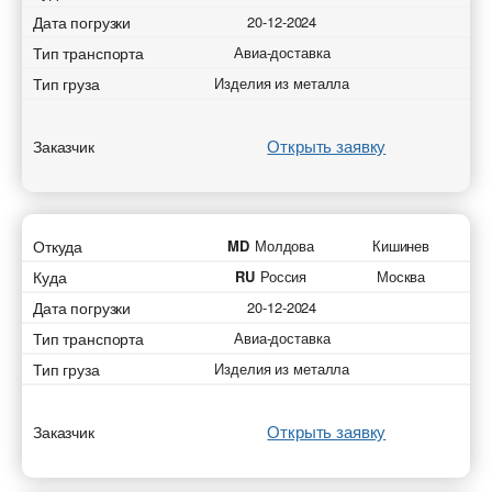
Дата погрузки
20-12-2024
Тип транспорта
Авиа-доставка
Тип груза
Изделия из металла
Добавить транспорт для автоперевозок
Разместить транспорт для поиска груза
Открыть заявку
Заказчик
Добавить груз для автоперевозок
Узнать стоимость перевозки
Страна загрузки
Страна загрузки
Страна загрузки
Страна загрузки
Город загрузки
Город загрузки
Город загрузки
Город загрузки
Откуда
MD
Молдова
Кишинев
Куда
RU
Россия
Москва
Страна выгрузки
Страна выгрузки
Страна выгрузки
Страна выгрузки
Дата погрузки
20-12-2024
Тип транспорта
Авиа-доставка
Город выгрузки
Город выгрузки
Город выгрузки
Город выгрузки
Тип груза
Изделия из металла
Тип транспорта
Тип транспорта
Наименование груза
Наименование груза
Открыть заявку
Заказчик
Свободен с
Свободен с
Дата погрузки
Дата погрузки