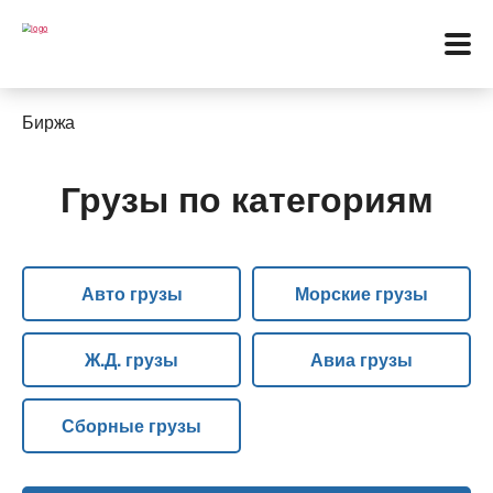
Биржа
Грузы по категориям
Меню
Перевозки
Авто грузы
Морские грузы
Услуги
Контакты
Ж.Д. грузы
Авиа грузы
Биржа
Сборные грузы
Язык: