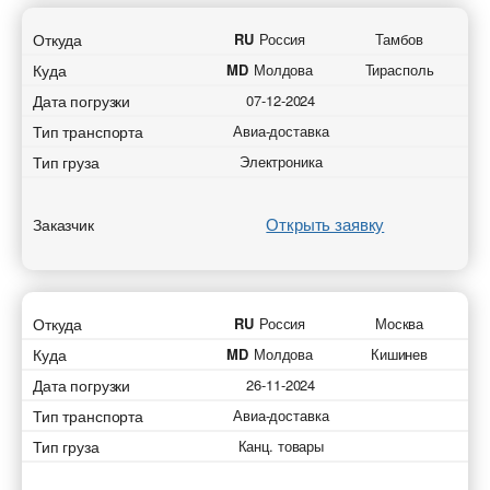
Вес груза (т)
Вес груза (т)
Тип транспорта
Тип транспорта
Откуда
RU
Россия
Тамбов
Куда
MD
Молдова
Тирасполь
Вес груза (т)
Вес груза (т)
Объем груза
Объем груза
Дата погрузки
07-12-2024
Тип транспорта
Авиа-доставка
Объем груза
Объем груза
Компания
Компания
Тип груза
Электроника
Контактное лицо
Контактное лицо
Контактное лицо
Контактное лицо
Открыть заявку
Заказчик
Контактный телефон
Контактный телефон
Контактный телефон
Контактный телефон
Откуда
RU
Россия
Москва
E-mail
E-mail
E-mail
E-mail
Куда
MD
Молдова
Кишинев
Дата погрузки
26-11-2024
Тип транспорта
Авиа-доставка
Отправляя заявку, вы соглашаетесь на обработку
Отправляя заявку, вы соглашаетесь на обработку
Отправляя заявку, вы соглашаетесь на обработку
Отправляя заявку, вы соглашаетесь на обработку
персональных данных.
персональных данных.
Тип груза
Канц. товары
персональных данных.
персональных данных.
* - обязательное поле
* - обязательное поле
* - обязательное поле
* - обязательное поле