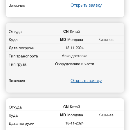
Открыть заявку
Заказчик
Отправить
Отправить
Отправить
Отправить
Откуда
CN
Китай
Куда
MD
Молдова
Кишинев
Дата погрузки
18-11-2024
Тип транспорта
Авиа-доставка
Тип груза
Оборудование и части
Открыть заявку
Заказчик
Откуда
CN
Китай
Куда
MD
Молдова
Кишинев
Дата погрузки
18-11-2024