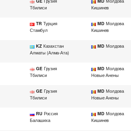
GE
Грузия
MD
Молдова
Тбилиси
Кишинев
TR
Турция
MD
Молдова
Стамбул
Кишинев
KZ
Казахстан
MD
Молдова
Алматы (Алма-Ата)
GE
Грузия
MD
Молдова
Тбилиси
Новые Анены
GE
Грузия
MD
Молдова
Тбилиси
Новые Анены
RU
Россия
MD
Молдова
Балашиха
Кишинев
Добавить груз для автопе
Добавить транспорт для а
Узнать стоимость перевоз
Разместить транспорт для 