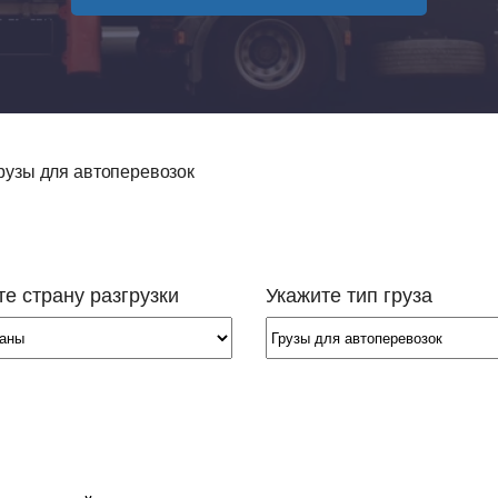
 грузоперевозок
 перевозок
возка сборных грузов
грузы для автоперевозок
возка опасных грузов
возка объёмных и негабаритных
ов,
возка грузов рефрижераторами
е страну разгрузки
Укажите тип груза
возка сыпучих и жидких грузов
возка автомобилей
возка зерна
возка спецтехники
знодорожные грузоперевозки