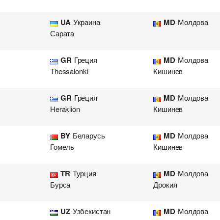
UA
Украина
MD
Молдова
Сарата
GR
Греция
MD
Молдова
Thessalonki
Кишинев
GR
Греция
MD
Молдова
Heraklion
Кишинев
BY
Беларусь
MD
Молдова
Гомель
Кишинев
TR
Турция
MD
Молдова
Бурса
Дрокия
UZ
Узбекистан
MD
Молдова