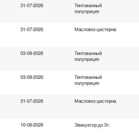
род загрузки
род загрузки
род загрузки
род загрузки
Страна выгрузки
Страна выгрузки
Страна выгрузки
Страна выгрузки
31-07-2026
Тентованный
полуприцеп
та погрузки
ободен с
та погрузки
ободен с
Тип транспорта
Вес груза (т)
Тип транспорта
Вес груза (т)
31-07-2026
Масловоз цистерна
нтактное лицо
нтактное лицо
нтактное лицо
нтактное лицо
Контактный телефон
Контактный телефон
Контактный телефон
Контактный телефон
03-08-2026
Тентованный
бработку персональных данных.
бработку персональных данных.
бработку персональных данных.
бработку персональных данных.
полуприцеп
03-08-2026
Тентованный
полуприцеп
31-07-2026
Масловоз цистерна
10-08-2026
Эвакуатор до 3т.