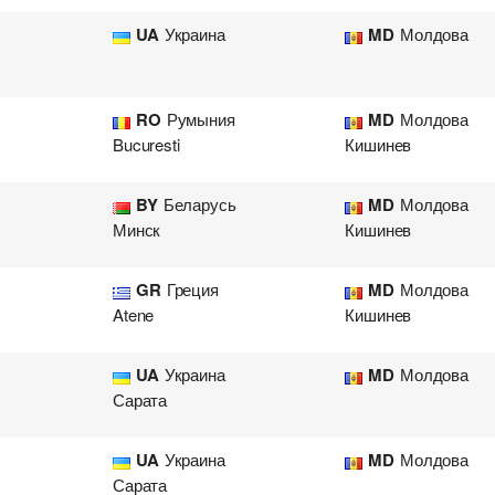
UA
Украина
MD
Молдова
RO
Румыния
MD
Молдова
Bucuresti
Кишинев
BY
Беларусь
MD
Молдова
Минск
Кишинев
GR
Греция
MD
Молдова
Atene
Кишинев
UA
Украина
MD
Молдова
Сарата
UA
Украина
MD
Молдова
Сарата