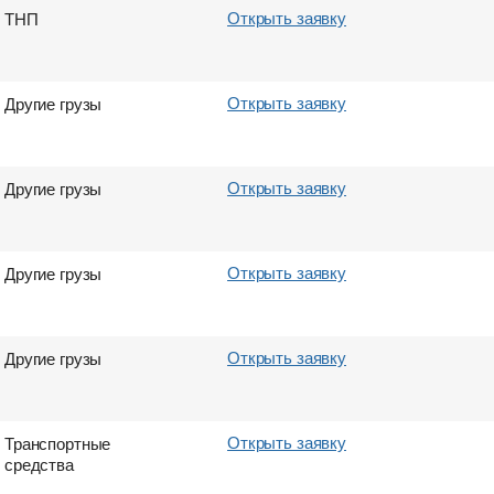
Город выгрузки
Город выгрузки
Город выгрузки
Город выгрузки
Открыть заявку
ТНП
Вес груза (т)
Объем груза
Вес груза (т)
Объем груза
Открыть заявку
Другие грузы
E-mail
E-mail
E-mail
E-mail
Открыть заявку
Другие грузы
Отправить
Отправить
Отправить
Отправить
Открыть заявку
Другие грузы
Открыть заявку
Другие грузы
Открыть заявку
Транспортные
средства