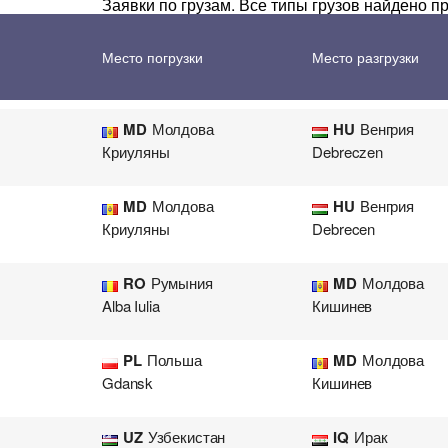
Заявки по грузам. Все типы грузов найдено 
Перевозка цветов
Авиа
TR
Турция
MD
Молдова
Место погрузки
Место разгрузки
Бурса
Атаки
MD
Молдова
HU
Венгрия
Криуляны
Debreczen
MD
Молдова
HU
Венгрия
Криуляны
Debrecen
RO
Румыния
MD
Молдова
Alba Iulia
Кишинев
PL
Польша
MD
Молдова
Gdansk
Кишинев
UZ
Узбекистан
IQ
Ирак