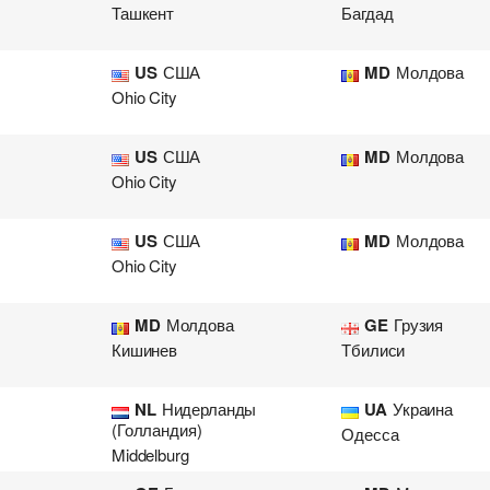
Ташкент
Багдад
US
США
MD
Молдова
Ohio City
US
США
MD
Молдова
Ohio City
US
США
MD
Молдова
Ohio City
MD
Молдова
GE
Грузия
Кишинев
Тбилиси
NL
Нидерланды
UA
Украина
(Голландия)
Одесса
Middelburg